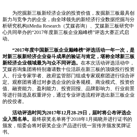
为挖掘新三板新经济企业的投资价值，发掘新三板最具创
新力与竞争力的企业，由全球领先的新经济行业数据挖掘与分
析研究机构iiMedia Research（艾媒咨询）、艾媒新三板研究中
心共同举办的“2017年度新三板企业巅峰榜”评选大赛正式启
动。
“2017年度中国新三板企业巅峰榜”评选活动一年一次，是
对新三板新经济企业奋斗成果的验证与肯定，堪称全球新三板
新经济企业领域最为与众不同评选。
在本次活动评选活动中，
艾媒咨询集团将特别邀请数十位活跃在新三板的顶级投行投资
人、行业专家学者、政府监管部门组成专家观察团进行综合评
定。观察团将通过对参选企业的业务规模、商业模式、投资价
值、融资能力、盈利能力、投资回报、品牌影响力、行业前景
等进行筛选及权重评分，通过专业评选流程评选出新三板企业
的佼佼者。
活动评选时间为2017年12月28-29日，届时将公布评选企
业入围名单。
最终获奖名单将于2018年1月揭晓并进行证书的
颁发，组委会将对获奖企业/产品进行统一宣传并颁发奖牌证
书。