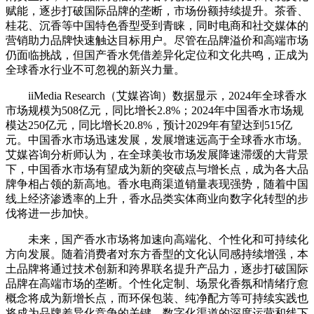
赋能，逐步打破国际品牌的垄断，市场份额持续提升。茶香、
桂花、沉香等中国特色香型受到青睐，同时电商和社交媒体的
营销助力品牌快速触达目标用户。尽管在品牌溢价和高端市场
仍面临挑战，但国产香水凭借差异化定位和文化共鸣，正成为
全球香水行业不可忽视的新兴力量。
iiMedia Research（艾媒咨询）数据显示，2024年全球香水
市场规模为508亿元，同比增长2.8%；2024年中国香水市场规
模达250亿元，同比增长20.8%，预计2029年有望达到515亿
元。中国香水市场迅速发展，发展增速远高于全球香水市场。
艾媒咨询分析师认为，在全球美妆市场发展降速滞缓的大背景
下，中国香水市场有望成为新的突破点与增长点，成为各大品
牌争相占领的新高地。香水电商渠道销量表现强势，随着中国
线上经济渗透率的上升，香水品类实体商业向数字化转型的步
伐将进一步加快。
未来，国产香水市场将加速向高端化、个性化和可持续化
方向发展。随着消费者对东方香型的文化认同感持续增强，本
土品牌将通过技术创新和跨界联名提升产品力，逐步打破国际
品牌在高端市场的垄断。个性化定制、场景化香氛和情绪疗愈
概念将成为新增长点，而环保包装、纯净配方等可持续实践也
将成为品牌差异化竞争的关键。数字化渠道的深度运营和线下