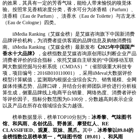
的效果，其具有一定的芳香气味，能给人带来愉悦的嗅觉体
验。按照常见香精浓度分类，香水可分为浓香精（Parfum）、
淡香精（Eau de Parfum）、淡香水（Eau de Toilette）与古龙水
（Eau de Cologne）四类。
iiMedia Ranking（艾媒金榜）是艾媒咨询旗下中国新消费
品牌评价机构，为消费者提供客观的品牌信息及购物消费指
南。iiMedia Ranking（艾媒金榜）最新发布
《2025年中国国产
香水十大品牌》
，金榜指数是艾媒咨询原创用以判断企业产品
消费者评价的综合指标，依托艾媒自主研发的“中国移动互联
网大数据挖掘与分析系统（CMDAS）”（省部级重大科技专
项，项目编号：2016B010110001），采用iiMeval大数据评价
模型计算赋值，监测期内根据企业综合实力、销售规模、全网
媒体传播态势、品牌口碑，并结合分析师团队评价进行分析核
算生成，侧重品牌线上电商平台销量、网络热度、消费者评价
等评价因子。指标分数范围为0-100分，分数越高则表示企业
以及产品在所存在领域综合实力越强。
榜单数据显示，榜单TOP10分别为：
冰希黎、气味图书
馆、和风雨、名创优品、野兽派、摩登红人、RE
CLASSIFIED、观夏、双妹、黑爪。
其中，
冰希黎以89.84的
金榜指数位居榜单第一，气味图书馆（89.01）、和风雨