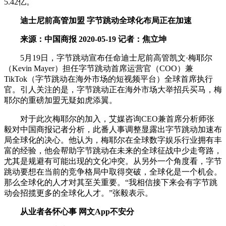
5.42亿。
迪士尼前高管加盟 字节跳动全球化布局正在加速
来源：中国商报 2020-05-19 记者：焦立坤
5月19日，字节跳动宣布任命迪士尼前高管凯文·梅耶尔
（Kevin Mayer）担任字节跳动首席运营官（COO）兼
TikTok（字节跳动在海外市场的短视频平台）全球首席执行
官。引人关注的是，字节跳动正在海外市场大举招兵买马，梅
耶尔的重磅加盟无疑如虎添翼。
对于此次梅耶尔的加入，艾媒咨询CEO兼首席分析师张
毅对中国商报记者分析，此番人事调整显露出字节跳动加速布
局全球化的决心。他认为，梅耶尔在全球数字娱乐行业拥有丰
富的经验，他会帮助字节跳动在未来的全球征战中少走弯路，
尤其是规避有可能出现的文化冲突。从另外一个角度看，字节
跳动要想在当前的竞争格局中取得突破，全球化是一个机会。
那么全球化的人才对其至关重要。“我相信接下来会有字节跳
动会招揽更多的全球化人才。”张毅表示。
从业者各怀心事 网文App不安分