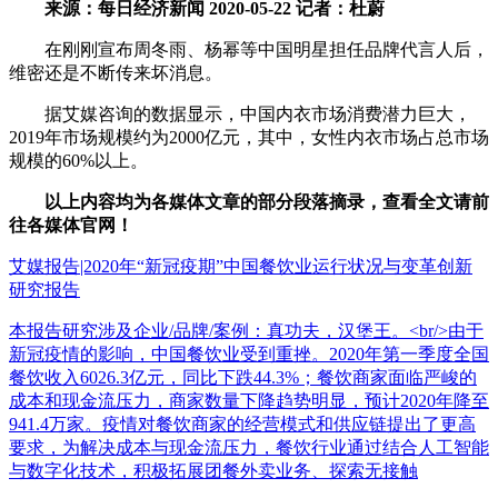
来源：每日经济新闻 2020-05-22 记者：杜蔚
在刚刚宣布周冬雨、杨幂等中国明星担任品牌代言人后，
维密还是不断传来坏消息。
据艾媒咨询的数据显示，中国内衣市场消费潜力巨大，
2019年市场规模约为2000亿元，其中，女性内衣市场占总市场
规模的60%以上。
以上内容均为各媒体文章的部分段落摘录，查看全文请前
往各媒体官网！
艾媒报告|2020年“新冠疫期”中国餐饮业运行状况与变革创新
研究报告
本报告研究涉及企业/品牌/案例：真功夫，汉堡王。<br/>由于
新冠疫情的影响，中国餐饮业受到重挫。2020年第一季度全国
餐饮收入6026.3亿元，同比下跌44.3%；餐饮商家面临严峻的
成本和现金流压力，商家数量下降趋势明显，预计2020年降至
941.4万家。疫情对餐饮商家的经营模式和供应链提出了更高
要求，为解决成本与现金流压力，餐饮行业通过结合人工智能
与数字化技术，积极拓展团餐外卖业务、探索无接触