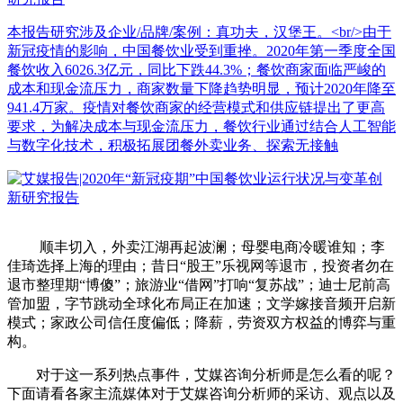
本报告研究涉及企业/品牌/案例：真功夫，汉堡王。<br/>由于
新冠疫情的影响，中国餐饮业受到重挫。2020年第一季度全国
餐饮收入6026.3亿元，同比下跌44.3%；餐饮商家面临严峻的
成本和现金流压力，商家数量下降趋势明显，预计2020年降至
941.4万家。疫情对餐饮商家的经营模式和供应链提出了更高
要求，为解决成本与现金流压力，餐饮行业通过结合人工智能
与数字化技术，积极拓展团餐外卖业务、探索无接触
顺丰切入，外卖江湖再起波澜；母婴电商冷暖谁知；李
佳琦选择上海的理由；昔日“股王”乐视网等退市，投资者勿在
退市整理期“博傻”；旅游业“借网”打响“复苏战”；迪士尼前高
管加盟，字节跳动全球化布局正在加速；文学嫁接音频开启新
模式；家政公司信任度偏低；降薪，劳资双方权益的博弈与重
构。
对于这一系列热点事件，艾媒咨询分析师是怎么看的呢？
下面请看各家主流媒体对于艾媒咨询分析师的采访、观点以及