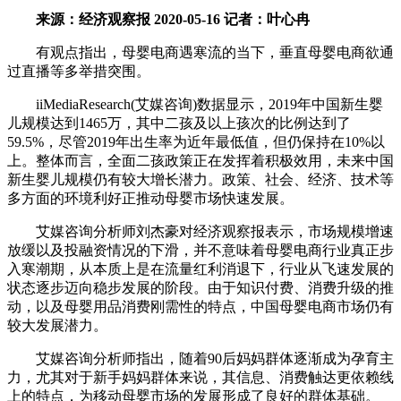
来源：经济观察报 2020-05-16 记者：叶心冉
有观点指出，母婴电商遇寒流的当下，垂直母婴电商欲通
过直播等多举措突围。
iiMediaResearch(艾媒咨询)数据显示，2019年中国新生婴
儿规模达到1465万，其中二孩及以上孩次的比例达到了
59.5%，尽管2019年出生率为近年最低值，但仍保持在10%以
上。整体而言，全面二孩政策正在发挥着积极效用，未来中国
新生婴儿规模仍有较大增长潜力。政策、社会、经济、技术等
多方面的环境利好正推动母婴市场快速发展。
艾媒咨询分析师刘杰豪对经济观察报表示，市场规模增速
放缓以及投融资情况的下滑，并不意味着母婴电商行业真正步
入寒潮期，从本质上是在流量红利消退下，行业从飞速发展的
状态逐步迈向稳步发展的阶段。由于知识付费、消费升级的推
动，以及母婴用品消费刚需性的特点，中国母婴电商市场仍有
较大发展潜力。
艾媒咨询分析师指出，随着90后妈妈群体逐渐成为孕育主
力，尤其对于新手妈妈群体来说，其信息、消费触达更依赖线
上的特点，为移动母婴市场的发展形成了良好的群体基础。