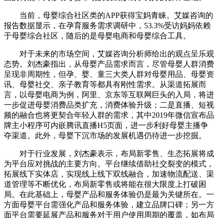
当前，母婴综合社区类的APP获得宝妈青睐。艾媒咨询的
报告数据显示，在孕育服务需求调研中，53.3%受访妈妈依赖
于母婴综合社区，随后的是母婴电商和母婴综合工具。
对于未来的市场空间，艾媒咨询分析师给出的观点呈乐观
态势。刘杰豪指出，从母婴产品需求而言，尽管母婴人群消费
呈现非周期性，但孕、婴、童三大类人群对母婴用品、母婴资
讯、母婴社交、亲子教育等都具有刚性需求。从渠道拓展而
言，以母婴电商为例，阿里、京东等互联网巨头的入局，将进
一步促进母婴消费品类扩充，消费体验升级；二是直播、短视
频的融合也将更契合年轻人群的需求，其中2019年微信宣布品
牌主小程序可内嵌腾讯直播H5页面，进一步利好母婴主播争
夺渠道。此外，母婴下沉市场的发展机遇仍待进一步挖掘。
对于行业发展，刘杰豪表示，布局新零售、生态拓展将成
为平台应对挑战的主要方向。平台继续借助社交裂变的模式，
拓展线下实体店，实现线上线下双线融合，加速物流配送、渠
道管理等不断优化，布局新零售或将能在很大限度上打破困
局。在此基础上，母婴产品和服务体验仍是最为关键所在。一
方面母婴平台需强化产品和服务体验，建立品牌口碑；另一方
面平台需要延展产品和服务对于用户使用周期的覆盖，如布局