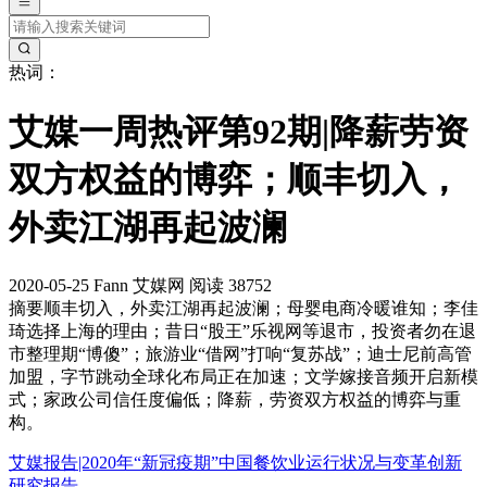
热词：
艾媒一周热评第92期|降薪劳资
双方权益的博弈；顺丰切入，
外卖江湖再起波澜
2020-05-25
Fann
艾媒网
阅读 38752
摘要
顺丰切入，外卖江湖再起波澜；母婴电商冷暖谁知；李佳
琦选择上海的理由；昔日“股王”乐视网等退市，投资者勿在退
市整理期“博傻”；旅游业“借网”打响“复苏战”；迪士尼前高管
加盟，字节跳动全球化布局正在加速；文学嫁接音频开启新模
式；家政公司信任度偏低；降薪，劳资双方权益的博弈与重
构。
艾媒报告|2020年“新冠疫期”中国餐饮业运行状况与变革创新
研究报告