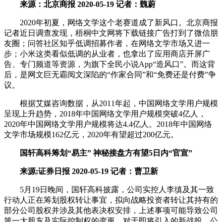
来源：北京商报 2020-05-19 记者：魏蔚
2020年初夏，网络文学这个老赛道成了新风口。北京商报
记者近日调查发现，梧桐中文网将下载链接广告打到了微信朋
友圈；问答社区知乎低调招募作者，在网络文学市场又进一
步；小米这类看似低调的从业者，也拿出了应用商店开屏广
告、专门频道等资源，为旗下全民小说App“造风口”。而这背
后，是网文巨无霸阅文深陷的“作家合同”和“免费还是付费”争
议。
根据艾媒咨询数据，从2011年起，中国网络文学用户规模
呈现上升趋势，2018年中国网络文学用户规模突破4亿人，
2020年中国网络文学用户规模将达4.4亿人。2018年中国网络
文学市场规模162亿元，2020年有望超过200亿元。
国轩高科筹划“易主” 神秘接盘方有望5日内“官宣”
来源;证券日报 2020-05-19 记者：曹卫新
5月19日晚间，国轩高科披露，公司实控人李缜及其一致
行动人正在筹划股权转让事宜，拟向战略投资者转让其持有的
部分公司股权并涉及其他表决权安排，上述事项可能导致公司
第一大股东及实际控制权的变更。对于即将引入的新战投，公