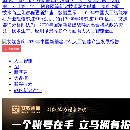
励飞。<br/><br/>在新基建的浪潮下，人工智能加速与大数
据、云计算、5G、物联网等新兴技术双向赋能、深度协同，
技术商业化进程逐渐加速。数据显示，2019年中国人工智能核
心产业规模超过510亿元，预计2030年将超过10000亿元。艾媒
咨询分析师认为，2020年国家新基建战略的出台将从政策资
源、技术生态、应用场景等多个方面助力人工智能全面
人工智能
AI
新基建
大数据
新兴技术
战略新兴产业