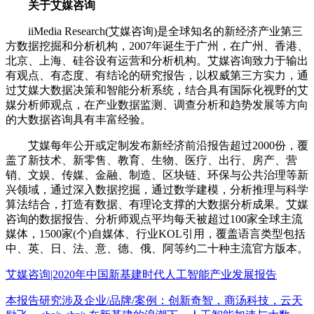
关于艾媒咨询
iiMedia Research(艾媒咨询)是全球知名的新经济产业第三
方数据挖掘和分析机构，2007年诞生于广州，在广州、香港、
北京、上海、硅谷设有运营和分析机构。艾媒咨询致力于输出
有观点、有态度、有结论的研究报告，以权威第三方实力，通
过艾媒大数据决策和智能分析系统，结合具有国际化视野的艾
媒分析师观点，在产业数据监测、调查分析和趋势发展等方向
的大数据咨询具有丰富经验。
艾媒每年公开或定制发布新经济前沿报告超过2000份，覆
盖了新技术、新零售、教育、生物、医疗、出行、房产、营
销、文娱、传媒、金融、制造、区块链、环保与公共治理等新
兴领域，通过深入数据挖掘，通过数学建模，分析推理与科学
算法结合，打造有数据、有理论支撑的大数据分析成果。艾媒
咨询的数据报告、分析师观点平均每天被超过100家全球主流
媒体，1500家(个)自媒体、行业KOL引用，覆盖语言类型包括
中、英、日、法、意、德、俄、阿等约二十种主流官方版本。
艾媒咨询|2020年中国新基建时代人工智能产业发展报告
本报告研究涉及企业/品牌/案例：创新奇智，商汤科技，云天