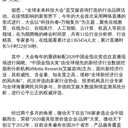
据悉，“全球未来科技大会”是艾媒咨询打造的行业品牌活
动。在疫情影响的新形势下，今年的大会首次采用网络直播的
形式进行，大会以“科技向春•万物复兴”为主题，聚焦在线教
育、在线办公、在线医疗、人工智能、云计算、机器人等前沿
领域，在为期两晚的峰会时间里，共有11位行业分析师、行业
精英、专家参与，在线观看累计达1363454人次，累计直播时
长5小时22分50秒。
其中，大会每年的重磅标配2020中国金指尖奖也在直播现
场进行揭晓。“中国金指尖奖”由全球领先的新经济行业数据挖
掘和分析机构iiMedia Research(艾媒咨询)主办，面向新经济行
业，其权威性、含金量、知名度之高，堪称“全球新经济行业
的风向标”。此次评选由多家行业协会、投资机构及行业专家
与全球海量网民共同参与，并借助艾媒大数据舆情监测系统分
析，进行公平公正的权威评选。
经过两个多月的角逐，微动天下在近700家参选企业中脱
颖而出，荣获“2020最具投资价值企业/品牌”大奖。微动天下
创立于2012年，目前业务遍布全国26个省市，产品服务覆盖