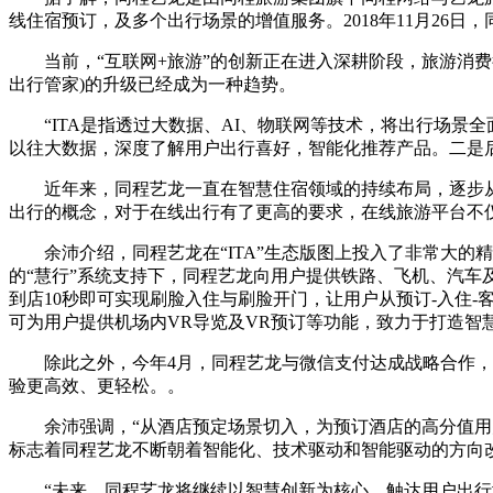
线住宿预订，及多个出行场景的增值服务。2018年11月26日，
当前，“互联网+旅游”的创新正在进入深耕阶段，旅游消费行
出行管家)的升级已经成为一种趋势。
“ITA是指透过大数据、AI、物联网等技术，将出行场景全
以往大数据，深度了解用户出行喜好，智能化推荐产品。二是
近年来，同程艺龙一直在智慧住宿领域的持续布局，逐步从传
出行的概念，对于在线出行有了更高的要求，在线旅游平台不
余沛介绍，同程艺龙在“ITA”生态版图上投入了非常大的精
的“慧行”系统支持下，同程艺龙向用户提供铁路、飞机、汽车
到店10秒即可实现刷脸入住与刷脸开门，让用户从预订-入住
可为用户提供机场内VR导览及VR预订等功能，致力于打造智
除此之外，今年4月，同程艺龙与微信支付达成战略合作，双
验更高效、更轻松。。
余沛强调，“从酒店预定场景切入，为预订酒店的高分值用户提
标志着同程艺龙不断朝着智能化、技术驱动和智能驱动的方向
“未来，同程艺龙将继续以智慧创新为核心，触达用户出行场