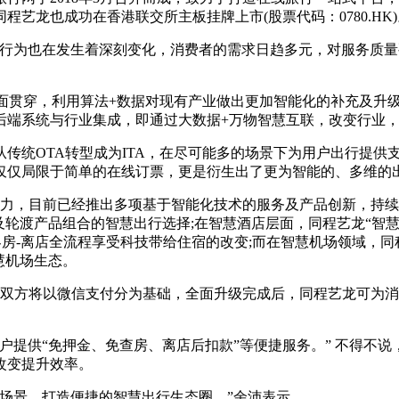
同程艺龙也成功在香港联交所主板挂牌上市(股票代码：0780.HK
为也在发生着深刻变化，消费者的需求日趋多元，对服务质量要求更
面贯穿，利用算法+数据对现有产业做出更加智能化的补充及升级
后端系统与行业集成，即通过大数据+万物智慧互联，改变行业
统OTA转型成为ITA，在尽可能多的场景下为用户出行提供支
仅仅局限于简单的在线订票，更是衍生出了更为智能的、多维的
力，目前已经推出多项基于智能化技术的服务及产品创新，持续
及轮渡产品组合的智慧出行选择;在智慧酒店层面，同程艺龙“智
-客房-离店全流程享受科技带给住宿的改变;而在智慧机场领域，
慧机场生态。
方将以微信支付分为基础，全面升级完成后，同程艺龙可为消
供“免押金、免查房、离店后扣款”等便捷服务。” 不得不说，
改变提升效率。
景，打造便捷的智慧出行生态圈。”余沛表示。