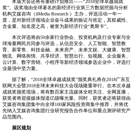
本届大会还将有重磅计划推出——“2018全球卓越成就
奖”。该奖项由全球著名的新经济行业第三方数据挖掘与分析
机构艾媒咨询（iiMedia Research ）主办，评选活动一年一
度，是对新经济领域企业奋斗成果的验证与肯定，其权威性、
含金量、知名度之高，被誉为新经济行业“奥斯卡”。
本次评选将由50余家行业协会、投资机构及行业专家与全
球海量网民共同参与评选，从信息安全、人工智能、智慧教
育、新零售、科技金融、未来房产、未来文娱、大健康、智慧
物流、网络舆情、共享经济、智慧出行、短视频、企业服务、
云计算、数字营销、小程序等新经济领域参选企业中，评选行
业最强中坚力量。
据了解，“2018全球卓越成就奖”颁奖典礼将在2018广东互
联网大会暨2018全球未来科技大会现场隆重举行。在本次卓越
成就奖颁奖现场，将有数百家主流媒体全程关注、全网直播，
获奖者将迎接媒体报道亿级曝光量。同时，获奖者还将获得由
艾媒咨询集团集中向全球100家风险投资商集中推荐，并将优
先纳入艾媒咨询集团行业研究报告合作单位和重点测评研究产
品范围内。
展区规划