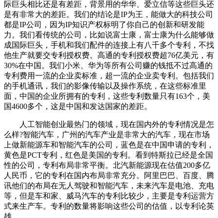
际巨头相比还是有差距，背景用的华华、爱立信等这些巨头还
是有非常大的差距。我们的结论是IP为王，能做大的科技公司
都是IP公司，因为IP知识产权标明了你自己的创新和研发能
力。我们看传统的公司，比如说富士康，富士康为什么能够做
成国际巨头，手机和我们配件的连接上有八千多个专利，不找
他生产就要交专利授权费。高通的专利授权费超76亿美元，有
30%在中国。我们小米、华为等所有公司赚的钱抵不过高通的
专利费用一流的企业卖标准，超一流的企业卖专利。包括我们
的手机通讯，我们的影像传输以及操作系统，在这些标准里
面，中国的企业所拥有的专利，这些专利数量只有163个，美
国4600多个，这是中国和发达国家的差距。
人工智能创业最热门的领域，现在国内外的专利情况是怎
么样?智能汽车，广州的汽车产业是非常大的汽车，现在市场
上做新能源车和智能汽车的公司，蓝色是在中国申请的专利，
黄色是PCT专利，红色是美国的专利。看到特斯拉已经是全国
性的公司，专利布局非常平衡。北汽新能源现在估值200多亿
人民币，它的专利在国内布局非常充分。阿里巴巴、百度、腾
讯他们的布局在无人驾驶和智能汽车，未来汽车是电池、充电
等，但是车和家、威马汽车的专利比较少，主要是专利运营方
式来生产车。专利的数量将影响这些公司的估值，以专利论英
雄。