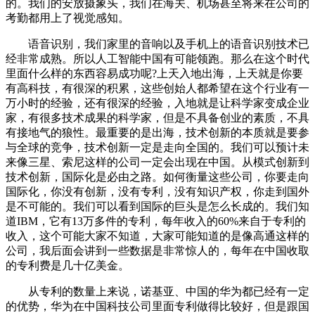
的。我们的安放摄象头，我们在海关、机场甚至将来在公司的
考勤都用上了视觉感知。
语音识别，我们家里的音响以及手机上的语音识别技术已
经非常成熟。所以人工智能中国有可能领跑。那么在这个时代
里面什么样的东西容易成功呢?上天入地出海，上天就是你要
有高科技，有很深的积累，这些创始人都希望在这个行业有一
万小时的经验，还有很深的经验，入地就是让科学家变成企业
家，有很多技术成果的科学家，但是不具备创业的素质，不具
有接地气的狼性。最重要的是出海，技术创新的本质就是要参
与全球的竞争，技术创新一定是走向全国的。我们可以预计未
来像三星、索尼这样的公司一定会出现在中国。从模式创新到
技术创新，国际化是必由之路。如何衡量这些公司，你要走向
国际化，你没有创新，没有专利，没有知识产权，你走到国外
是不可能的。我们可以看到国际的巨头是怎么长成的。我们知
道IBM，它有13万多件的专利，每年收入的60%来自于专利的
收入，这个可能大家不知道，大家可能知道的是像高通这样的
公司，我后面会讲到一些数据是非常惊人的，每年在中国收取
的专利费是几十亿美金。
从专利的数量上来说，诺基亚、中国的华为都已经有一定
的优势，华为在中国科技公司里面专利做得比较好，但是跟国