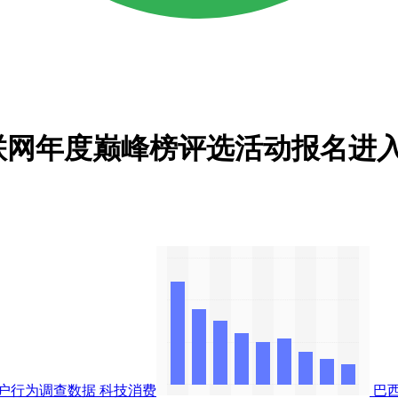
互联网年度巅峰榜评选活动报名进
户行为调查数据
科技消费
巴