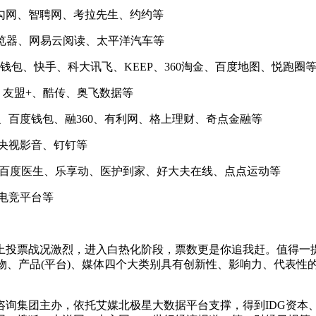
勾网、智聘网、考拉先生、约约等
浏览器、网易云阅读、太平洋汽车等
包、快手、科大讯飞、KEEP、360淘金、百度地图、悦跑圈
、友盟+、酷传、奥飞数据等
、百度钱包、融360、有利网、格上理财、奇点金融等
央视影音、钉钉等
动、百度医生、乐享动、医护到家、好大夫在线、点点运动等
电竞平台等
投票战况激烈，进入白热化阶段，票数更是你追我赶。值得一提
、人物、产品(平台)、媒体四个大类别具有创新性、影响力、代表性
咨询集团主办，依托艾媒北极星大数据平台支撑，得到IDG资本