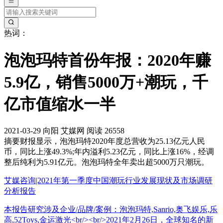
热词：
泡泡玛特首份年报：2020年赚
5.9亿，销售5000万+潮玩，千
亿市值缩水一半
2021-03-29
向阳
艾媒网
阅读 26558
摘要
财报显示，泡泡玛特2020年度总营收为25.13亿元人民
币，同比上涨49.3%;年内溢利5.23亿元，同比上涨16%，经调
整后纯利为5.91亿元。泡泡玛特全年卖出超5000万只潮玩。
艾媒咨询|2021年第一季度中国潮玩行业发展现状及市场调研
分析报告
本报告研究涉及企业/品牌/案例：泡泡玛特,Sanrio,奥飞娱乐,乐
高,52Toys,金运激光<br/><br/>2021年2月26日，全球知名的新