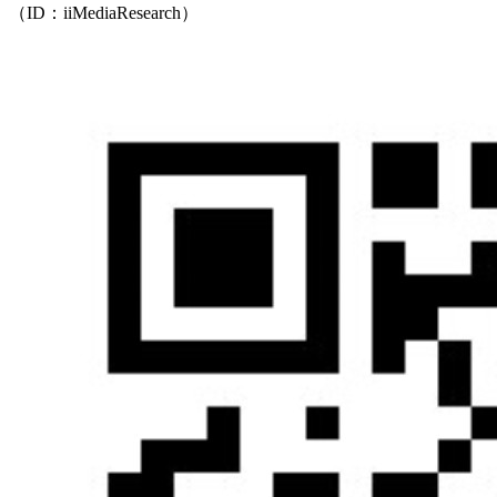
（ID：iiMediaResearch）