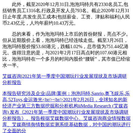
此外，截至2020年12月31日,泡泡玛特共有2330名员工,包
括销售员工1316名,行政及开发人员793名。截止2020年12月31
日止年度,共发生员工成本(包括薪金、工资、津贴和福利)人民
币2.43亿元，人均年薪约10.43万元。
总的来看，作为泡泡玛特上市后的首份财报，亮点不少。
但从近期股价上看，泡泡玛特已经连续走低。截至3月26日，
泡泡玛特股价报53.60港元，跌幅1.02%，总市值为751.44亿港
元。值得注意的是，与2021年2月17日高点时的107.60港元相
比，泡泡玛特在一个多月的时间内股价“腰斩”，其市值已经缩
水一半。
艾媒咨询|2021年第一季度中国潮玩行业发展现状及市场调研
分析报告
本报告研究涉及企业/品牌/案例：泡泡玛特,Sanrio,奥飞娱乐,乐
高,52Toys,金运激光<br/><br/>2021年2月26日，全球知名的新
经济产业第三方数据挖掘和分析机构iiMedia Research (艾媒咨
询) 发布《2021年第一季度中国潮玩行业发展现状及市场调研
分析报告》。报告根据艾媒数据中心、艾媒咨询商业情报数据
库、艾媒商情舆情数据监测系统基础数据，对中国的潮玩进行
了全面的分