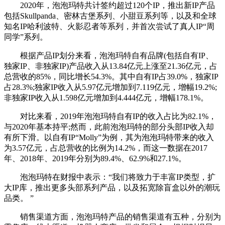
2020年，泡泡玛特共计签约超过120个IP，推出新IP产品
包括Skullpanda、密林古堡系列、小甜豆系列等，以及和全球
知名IP哈利波特、火影忍者等系列，并首次尝试了真人IP“周
同学”系列。
根据产品IP划分来看，泡泡玛特自有品牌(包括自有IP、
独家IP、非独家IP)产品收入从13.84亿元上涨至21.36亿元，占
总营收的85%，同比增长54.3%。其中自有IP占39.0%，独家IP
占28.3%;独家IP收入从5.97亿元增加到7.119亿元，增幅19.2%;
非独家IP收入从1.598亿元增加到4.444亿元，增幅178.1%。
对比来看，2019年泡泡玛特自有IP的收入占比为82.1%，
与2020年基本持平;然而，此前泡泡玛特的部分头部IP收入却
有所下滑。以自有IP“Molly”为例，其为泡泡玛特带来的收入
为3.57亿元，占总营收的比例为14.2%，而这一数据在2017
年、2018年、2019年分别为89.4%、62.9%和27.1%。
泡泡玛特在财报中表示：“我们将致力于丰富IP类型，扩
大IP库，推出更多头部系列产品，以及拓宽除盲盒以外的潮玩
品类。 ”
销售渠道方面，泡泡玛特产品的销售渠道有五种，分别为