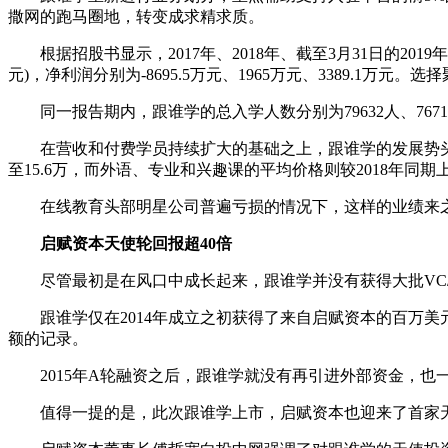
撒网的跑马圈地，转变成求精求质。
根据招股书显示，2017年、2018年、截至3月31日的2019年前三
元)，净利润分别为-8695.5万元、1965万元、3389.1万元
同一报告期内，跟谁学的总入学人数分别为79632人、767102人、
在营收和付费学员持续扩大的基础之上，跟谁学的发展势头不减。
至15.6万，而外语、专业和兴趣课的平均价格则较2018年同期上调了1
在线教育头部明星公司普遍亏损的情况下，这样的业绩来之
启赋资本天使轮回报超40倍
尽管最初是在风口中成长起来，跟谁学并没有获得大批VC/
跟谁学仅在2014年成立之初获得了来自启赋资本的百万美元天
额的记录。
2015年A轮融资之后，跟谁学就没有再引进外部资金，也一
值得一提的是，此次跟谁学上市，启赋资本也迎来了首家天使投