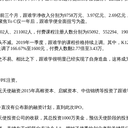
个月，跟谁学净收入分别为9758万元、3.97亿元、2.69亿元，同比增
。选择聚焦To C仅一年后，跟谁学便全面扭亏为盈。
211002人，付费课程注册人数分别为65092、552294、190
2019年一季度，跟谁学的课程价格持续上调。其中，K12课程
66.67%至1600元，付费人数翻2.77倍至3.43万。
不易。相比之下，跟谁学很明显已经实现了自身造血，这将成
PE注资。
使融资;2015年高榕资本、启赋资本、中信锦绣等投资了跟谁学
直没有公布新的融资计划，直到此次IPO。
资公司的收获，其总投资1000万美金，预估天使阶段的投资回