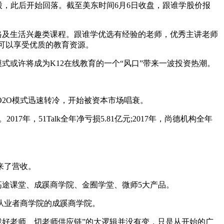
元/股，此后开始回落。截至美东时间6月6日收盘，跟谁学股价报
格及生活兴趣类课程。跟谁学优选有经验的老师，优秀主讲老师
都可以享受优质的教育资源。
或许将成为K12在线教育的一个“风口”带来一波投资热潮。
O2O模式迅速转冷，开始被资本市场唱衰。
年，51Talk全年净亏损5.81亿元;2017年，尚德机构全年
来了营收。
高途课堂、成蹊商学院、金囿学堂、微师5大产品。
业从业者商学院的成蹊商学院。
好老师、切老师供应链”的大逻辑并没有变，只是从开始的广