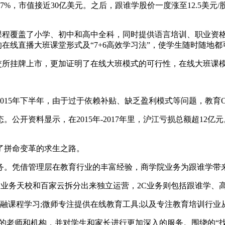
17%，市值接近30亿美元。之后，跟谁学股价一度涨至12.5美
程覆盖了小学、初中和高中全科，同时提供语言培训、职业资
”的在线直播大班课堂形式及“7+6高效学习法”，使学生随时随地
挂牌上市，更加证明了在线大班模式的可行性，在线大班课模式
015年下半年，由于过于依赖补贴、缺乏盈利模式等问题，教育
示，在2015年-2017年里，沪江亏损总额超12亿元。2017
拼命变革的求生之路。
务。凭借管理层在教育行业的丰富经验，商学院业务为跟谁学带
2B业务天校和百家云拆分出来独立运营，2C业务则包括跟谁学、
金融课程学习;微师专注提供在线教育工具;以及专注教育培训行
老师和机构，并对学生和家长进行更加深入的服务。围绕的“找