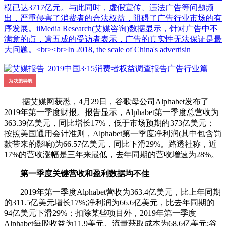
模已达3717亿元。与此同时，虚假宣传、违法广告等问题频
出，严重侵害了消费者的合法权益，阻碍了广告行业市场的有
序发展。iiMedia Research(艾媒咨询)数据显示，针对广告中不
满意的点，逾五成的受访者表示，广告的真实性无法保证是最
大问题。<br><br>In 2018, the scale of China's advertisin
据艾媒网获悉，4月29日，谷歌母公司Alphabet发布了
2019年第一季度财报。报告显示，Alphabet第一季度总营收为
363.39亿美元，同比增长17%，低于市场预期的373亿美元；
按照美国通用会计准则，Alphabet第一季度净利润(其中包含罚
款带来的影响)为66.57亿美元，同比下滑29%。路透社称，近
17%的营收涨幅是三年来最低，去年同期的营收增速为28%。
第一季度关键营收和盈利数据均不佳
2019年第一季度Alphabet营收为363.4亿美元，比上年同期
的311.5亿美元增长17%;净利润为66.6亿美元，比去年同期的
94亿美元下滑29%；扣除某些项目外，2019年第一季度
Alphabet每股收益为11.9美元。流量获取成本为68.6亿美元;谷