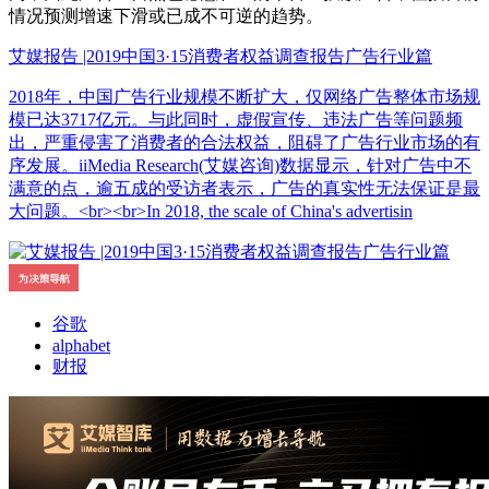
情况预测增速下滑或已成不可逆的趋势。
艾媒报告 |2019中国3·15消费者权益调查报告广告行业篇
2018年，中国广告行业规模不断扩大，仅网络广告整体市场规
模已达3717亿元。与此同时，虚假宣传、违法广告等问题频
出，严重侵害了消费者的合法权益，阻碍了广告行业市场的有
序发展。iiMedia Research(艾媒咨询)数据显示，针对广告中不
满意的点，逾五成的受访者表示，广告的真实性无法保证是最
大问题。<br><br>In 2018, the scale of China's advertisin
谷歌
alphabet
财报