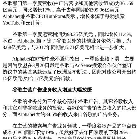
谷歌部门第一季度营收(由广告营收和其他营收组成)为361.69
亿美元，同比增长17%，高于去年同期的309.96亿美元。
Alphabet兼谷歌CFORuthPorat表示，增长来源于移动搜索、
YouTube和云计算。
谷歌第一季度运营利润为93.25亿美元，同比增长11.4%。
不过，Alphatbet旗下除了谷歌以外的其他业务依然亏损，为
8.68亿美元，与2017年同期的5.71亿美元相比进一步扩大。
Alphabet在财报中毫不避讳指出，一季度业绩下滑，主要
是因为欧盟在3月20日裁定谷歌与AdSense搜索合作伙伴签订
协议中的某些条款违反了欧洲反垄断法，因此对该公司开出约
15亿欧元(约合17亿美元)的罚款。
谷歌主营广告业务收入增速大幅放缓
谷歌的业务分为三个核心部分∶谷歌广告、其它谷歌收入
和其它对非谷歌业务的投资。谷歌的广告销售占收入的绝大部
分，而Alphabet大约84.5%的收入来自谷歌的广告业务。
在主营的搜索与广告业务领域，一季度谷歌产品的每点击
成本(CPC)同比下滑19%，虽然好于去年四季度的下滑29%，
但仍呈多季度下滑态势。谷歌产品的付费点击量同比增长