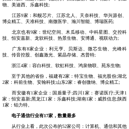
物、美迪西、乐鑫科技;
江苏9家：和舰芯片、江苏北人、天奈科技、华兴源创、
博众精工、天准科技、南微医学、瀚川智能、博瑞医药;
北京也有9家：世纪空间、木瓜移动、中科星图、交控科
技、恒安嘉新、龙软科技、热景生物、安博通、视联动力;
广东有8家企业：利元亨、贝斯达、微芯生物、光峰科
技、传音控股、创鑫激光、紫晶存储、杰普特;
浙江4家：容白科技、软虹科技、鸿泉物联、苑东生物;
至于其他的省份，福建有2家：特宝生物、福光股份;湖北
2家：科前生物、安翰科技;山东2家：睿创微纳、博众精工;
而安徽有1家企业：国盾量子;四川1家：赛诺医疗;天津1
家：恒安嘉新;黑龙江1家：乐鑫科技;湖南1家：威胜信息;陕西
1家：铂力特。
电子通信行业有17家，数量最多
从行业上看，此次公布的52家公司：计算机、通信和其他