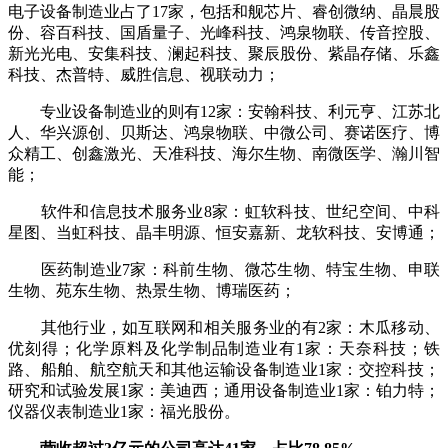
电子设备制造业占了17家，包括和舰芯片、睿创微纳、晶晨股
份、容百科技、国盾量子、光峰科技、鸿泉物联、传音控股、
新光光电、安集科技、澜起科技、聚辰股份、紫晶存储、乐鑫
科技、杰普特、威胜信息、视联动力；
专业设备制造业的则有12家：安翰科技、利元亨、江苏北
人、华兴源创、贝斯达、鸿泉物联、中微公司、赛诺医疗、博
众精工、创鑫激光、天准科技、海尔生物、南微医学、瀚川智
能；
软件和信息技术服务业8家：虹软科技、世纪空间、中科
星图、当虹科技、晶丰明源、恒安嘉新、龙软科技、安博通；
医药制造业7家：科前生物、微芯生物、特宝生物、申联
生物、苑东生物、热景生物、博瑞医药；
其他行业，如互联网和相关服务业的有2家：木瓜移动、
优刻得；化学原料及化学制品制造业有1家：天奈科技；铁
路、船舶、航空航天和其他运输设备制造业1家：交控科技；
研究和试验发展1家：美迪西；通用设备制造业1家：铂力特；
仪器仪表制造业1家：福光股份。