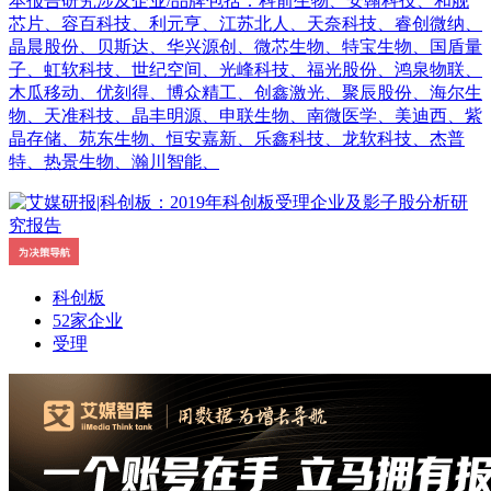
本报告研究涉及企业/品牌包括：科前生物、安翰科技、和舰
芯片、容百科技、利元亨、江苏北人、天奈科技、睿创微纳、
晶晨股份、贝斯达、华兴源创、微芯生物、特宝生物、国盾量
子、虹软科技、世纪空间、光峰科技、福光股份、鸿泉物联、
木瓜移动、优刻得、博众精工、创鑫激光、聚辰股份、海尔生
物、天准科技、晶丰明源、申联生物、南微医学、美迪西、紫
晶存储、苑东生物、恒安嘉新、乐鑫科技、龙软科技、杰普
特、热景生物、瀚川智能、
科创板
52家企业
受理