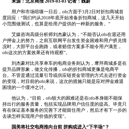
来源：北京商报 2019-03-03 记者：魏蔚
用户和市场喧嚷一日后，ofo方面于3月2日对折扣商城首
度回应：“我们约从2018年底开始准备折扣商城，这几天开始
小范围做测试，也算是给用户提供的一种新的服务。”
艾媒咨询高级分析师刘杰豪认为，“不能否认ofo在退还用
户押金上的努力，之前互联网平台发生资金困难和用户挤兑情
况时，大部平台会跑路，或者赔偿方案多不能令用户满意，
ofo这次的方案效果还有待观察”。
刘杰豪对比共享单车的电商业务则认为，摩拜商城多是在
提升品牌形象，做文化传播，ofo的折扣商城更像是电商平
台。不管是通过流量引导或供应链资金管理的方式去进行资金
的变现，对目前的ofo来说，这次的措施只能是应对押金难退
困境的一个缓冲之计。
他认为，“目前，ofo较大的困难还是在ofo本身能不能保
持出行的服务质量，包括实现品牌用户信任度的提高。毕竟只
有在保证基本服务的完善下才能留住用户，然后才有下一步的
去谈怎样实现用户价值的变现”。
国美将社交电商推向台前 拼购或进入“下半场”？