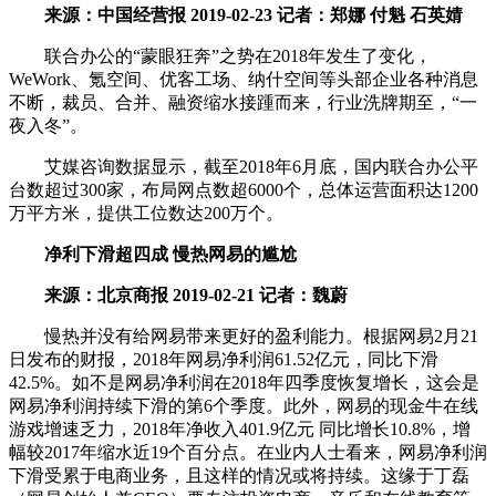
来源：中国经营报 2019-02-23 记者：郑娜 付魁 石英婧
联合办公的“蒙眼狂奔”之势在2018年发生了变化，
WeWork、氪空间、优客工场、纳什空间等头部企业各种消息
不断，裁员、合并、融资缩水接踵而来，行业洗牌期至，“一
夜入冬”。
艾媒咨询数据显示，截至2018年6月底，国内联合办公平
台数超过300家，布局网点数超6000个，总体运营面积达1200
万平方米，提供工位数达200万个。
净利下滑超四成 慢热网易的尴尬
来源：北京商报 2019-02-21 记者：魏蔚
慢热并没有给网易带来更好的盈利能力。根据网易2月21
日发布的财报，2018年网易净利润61.52亿元，同比下滑
42.5%。如不是网易净利润在2018年四季度恢复增长，这会是
网易净利润持续下滑的第6个季度。此外，网易的现金牛在线
游戏增速乏力，2018年净收入401.9亿元 同比增长10.8%，增
幅较2017年缩水近19个百分点。在业内人士看来，网易净利润
下滑受累于电商业务，且这样的情况或将持续。这缘于丁磊