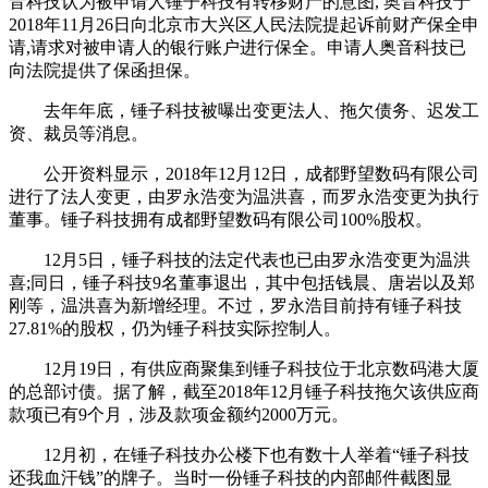
音科技认为被申请人锤子科技有转移财产的意图, 奥音科技于
2018年11月26日向北京市大兴区人民法院提起诉前财产保全申
请,请求对被申请人的银行账户进行保全。申请人奥音科技已
向法院提供了保函担保。
去年年底，锤子科技被曝出变更法人、拖欠债务、迟发工
资、裁员等消息。
公开资料显示，2018年12月12日，成都野望数码有限公司
进行了法人变更，由罗永浩变为温洪喜，而罗永浩变更为执行
董事。锤子科技拥有成都野望数码有限公司100%股权。
12月5日，锤子科技的法定代表也已由罗永浩变更为温洪
喜;同日，锤子科技9名董事退出，其中包括钱晨、唐岩以及郑
刚等，温洪喜为新增经理。不过，罗永浩目前持有锤子科技
27.81%的股权，仍为锤子科技实际控制人。
12月19日，有供应商聚集到锤子科技位于北京数码港大厦
的总部讨债。据了解，截至2018年12月锤子科技拖欠该供应商
款项已有9个月，涉及款项金额约2000万元。
12月初，在锤子科技办公楼下也有数十人举着“锤子科技
还我血汗钱”的牌子。当时一份锤子科技的内部邮件截图显