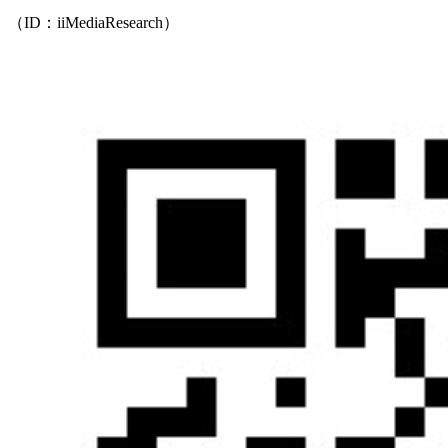
（ID：iiMediaResearch）