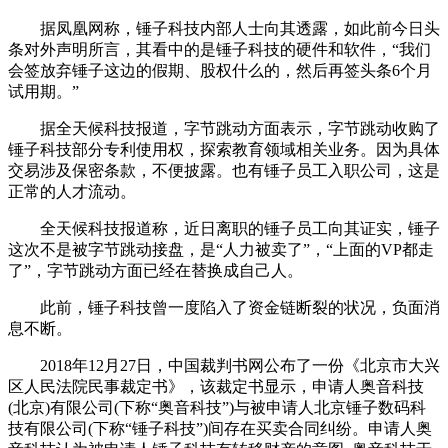
据凤凰网称，锤子科技内部人士向其透露，如此前今日头
条对外声明所言，其看中的是锤子科技的硬件和软件，“我们
会签放弃锤子这边的假期、股权什么的，然后再签头条6个月
试用期。”
据全天候科技报道，字节跳动方面表示，字节跳动收购了
锤子科技部分专利使用权，探索教育领域相关业务。因为具体
交易涉及保密条款，不便披露。也有锤子员工入职公司，这是
正常的人才流动。
全天候科技报道称，近日离职的锤子员工向其证实，锤子
这次不是被字节跳动接盘，是“人力被卖了”，“上面的VP都走
了”，字节跳动方面已经在替换成自己人。
此前，锤子科技曾一度陷入了资金链断裂的状况，负面消
息不断。
2018年12月27日，中国裁判书网公布了一份《北京市大兴
区人民法院民事裁定书》，该裁定书显示，申请人奥音科技
(北京)有限公司(下称“奥音科技”)与被申请人北京锤子数码科
技有限公司(下称“锤子科技”)间存在买卖合同纠纷。申请人奥