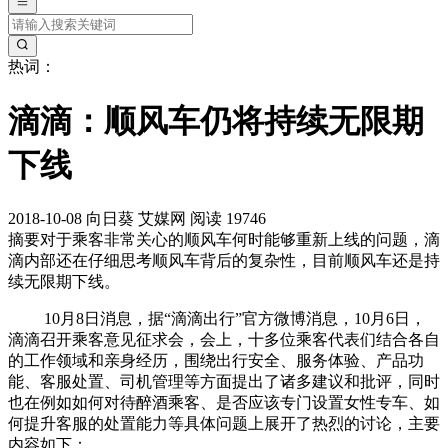
热词：
滴滴：顺风车仍将持续无限期
下线
2018-10-08
向日葵
艾媒网
阅读 19746
摘要
对于乘客非常关心的顺风车何时能够重新上线的问题，滴
滴内部还在仔细思考顺风车背后的复杂性，目前顺风车还是持
续无限期下线。
10月8日消息，据“滴滴出行”官方微博消息，10月6日，
滴滴召开乘客意见征求会，会上，十多位乘客代表们结合各自
的工作领域和亲身经历，围绕出行安全、服务体验、产品功
能、客服处置、司机管理等方面提出了诸多建议和批评，同时
也在例如如何对待醉酒乘客、是否应该专门设置女性专车、如
何提升客服的处置能力等具体问题上展开了热烈的讨论，主要
内容如下：