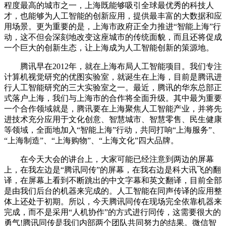
程度最高的城市之一，上海既能够吸引全球最优秀的科技人
才，也能够为人工智能的创新应用，提供最丰富的大数据和应
用场景。更为重要的是，上海市政府正全力推进“智能上海”行
动，这不但会深刻地改变这座城市的传统面貌，而且还将促成
一个巨大的创新生态，让上海成为人工智能创新的策源地。
腾讯早在2012年，就在上海布局人工智能项目。我们专注
计算机视觉研究的优图实验室，就诞生在上海，目前是腾讯进
行人工智能研究的三大实验室之一。最近，腾讯的华东总部正
式落户上海，我们与上海市的合作将全面升级。其中最为重要
一个合作领域就是，腾讯要在上海聚焦人工智能产业，并将先
进技术充分应用于文化创意、智慧城市、智慧零售、民生健康
等领域，全面地加入“智能上海”行动，共同打响“上海服务”、
“上海制造”、“上海购物”、“上海文化”四大品牌。
在今天大会的讲台上，大家可能已经注意到两边的屏幕
上，在我左边是“腾讯同传”的屏幕，在我右边是科大讯飞的翻
译，在屏幕上看到不断跳出的中文字幕和英文翻译，目前全部
是由我们后台的机器来完成的。人工智能在同声传译的应用整
体上还处于初期。所以，今天腾讯同传在现场完全依靠机器来
完成，而不是采用“人机协作”的方式进行同传，这需要很大的
勇气!腾讯同传是我们内部两个团队共同努力的结果。微信智