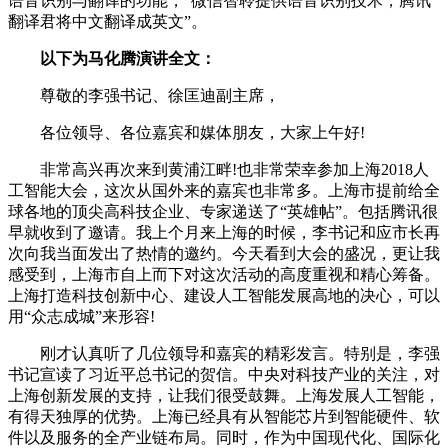
语音识别与翻译的功能，“微信智聆提供语音识别技术，腾讯
翻译君将中文翻译成英文”。
以下为马化腾演讲全文：
尊敬的李强书记、徐匡迪副主席，
各位领导、各位嘉宾和媒体朋友，大家上午好!
非常高兴再次来到黄浦江畔!也非常荣幸参加上海2018人
工智能大会，这次从国外来的嘉宾也非常多。上海市提前给全
球各地的顶尖高科技企业、专家递送了“英雄帖”。包括腾讯很
早就收到了邀请。我上个月来上海的时候，李书记和应市长再
次向我当面发出了热情的邀约。今天看到大会的盛况，更让我
感受到，上海市自上而下对这次活动的高度重视和精心筹备。
上海打造科技创新中心、建设人工智能发展高地的决心，可以
用“众志成城”来形容!
刚才认真听了几位领导和嘉宾的精彩发言。特别是，李强
书记宣读了习近平总书记的贺信。中央对科技产业的关注，对
上海创新发展的支持，让我们很受鼓舞。上海发展人工智能，
有得天独厚的优势。上海已经具有从智能芯片到智能硬件、软
件以及服务的全产业链布局。同时，作为中国现代化、国际化