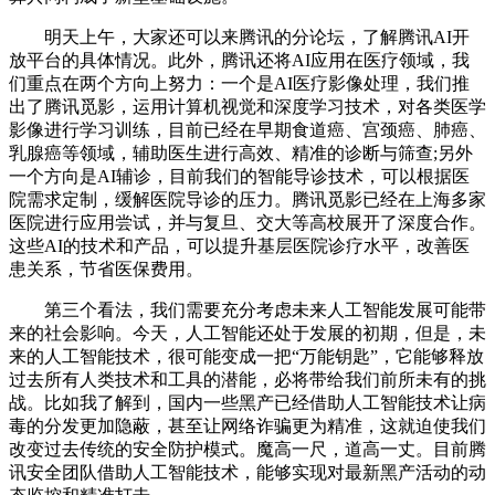
明天上午，大家还可以来腾讯的分论坛，了解腾讯AI开
放平台的具体情况。此外，腾讯还将AI应用在医疗领域，我
们重点在两个方向上努力：一个是AI医疗影像处理，我们推
出了腾讯觅影，运用计算机视觉和深度学习技术，对各类医学
影像进行学习训练，目前已经在早期食道癌、宫颈癌、肺癌、
乳腺癌等领域，辅助医生进行高效、精准的诊断与筛查;另外
一个方向是AI辅诊，目前我们的智能导诊技术，可以根据医
院需求定制，缓解医院导诊的压力。腾讯觅影已经在上海多家
医院进行应用尝试，并与复旦、交大等高校展开了深度合作。
这些AI的技术和产品，可以提升基层医院诊疗水平，改善医
患关系，节省医保费用。
第三个看法，我们需要充分考虑未来人工智能发展可能带
来的社会影响。今天，人工智能还处于发展的初期，但是，未
来的人工智能技术，很可能变成一把“万能钥匙”，它能够释放
过去所有人类技术和工具的潜能，必将带给我们前所未有的挑
战。比如我了解到，国内一些黑产已经借助人工智能技术让病
毒的分发更加隐蔽，甚至让网络诈骗更为精准，这就迫使我们
改变过去传统的安全防护模式。魔高一尺，道高一丈。目前腾
讯安全团队借助人工智能技术，能够实现对最新黑产活动的动