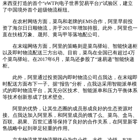
来西亚打造的首个“eWTP(电子世界贸易平台)“试验区，建立
了中国境外首个超级物流枢纽。
在农村网络方面，菜鸟和老牌的EMS合作，阿里早前投
资了海尔日日顺物流，并于2017年增加持股。此外，阿里也一
直在扶植万象、晟邦、黄马甲等落地配公司。
在末端网络方面，阿里的策略则是菜鸟驿站、智能快递柜
以及即时物流配送三方出动。目前，菜鸟在全国已有超过4万
个菜鸟驿站。在2017年6月，菜鸟还参股了“速易递”智能快递
柜。
此外，阿里通过投资国内即时物流公司点我达，在末端即
时配送方面布下一子。据“报告”分析，点我达采用智能派单模
式的即时物流平台，其无分区技术、智能派单和压力平衡体系
等技术创新形成了技术壁垒。
阿里的优势，让其生态圈的成员形成良好的生态资源对
接。点我达加入阿里系，和阿里成员的饿了么、菜鸟、盒马、
百联、易果、百世汇通等保持了良好的合作关系，在阿里新零
售战略中起到举足轻重的作用。
京东物流将其物流网络分为中小件、大件、冷链、B2B、