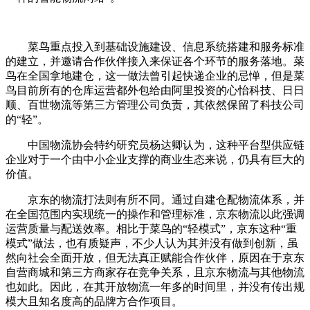
菜鸟重点投入到基础设施建设、信息系统搭建和服务标准
的建立，并邀请合作伙伴接入来保证各个环节的服务落地。菜
鸟在全国拿地建仓，这一做法曾引起快递企业的忌惮，但是菜
鸟目前所有的仓库运营都外包给由阿里投资的心怡科技、日日
顺、百世物流等第三方管理公司负责，其依然保留了科技公司
的“轻”。
中国物流协会特约研究员杨达卿认为，这种平台型供应链
企业对于一个由中小企业支撑的商业生态来说，仍具有巨大的
价值。
京东的物流打法则有所不同。通过自建仓配物流体系，并
在全国范围内实现统一的操作和管理标准，京东物流以此强调
运营质量与配送效率。相比于菜鸟的“轻模式”，京东这种“重
模式”做法，也有质疑声，不少人认为其并没有做到创新，虽
然向社会全面开放，但无法真正赋能合作伙伴，原因在于京东
自营商城和第三方商家存在竞争关系，且京东物流与其他物流
也如此。因此，在其开放物流一年多的时间里，并没有传出规
模大且知名度高的品牌方合作项目。