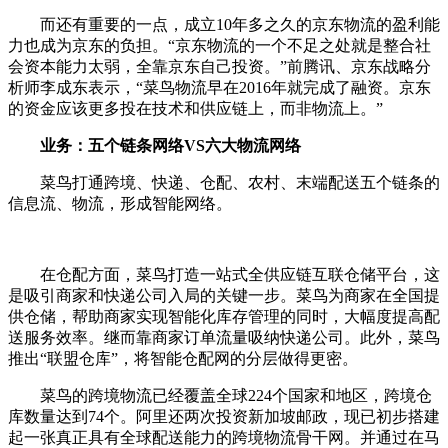
而还有重要的一点，成立10年多之久的京东物流的盈利能
力也成为京东的负担。“京东物流的一个不足之处就是整合社
会资本能力太弱，全靠京东自己投资。”前腾讯、京东战略分
析师李成东表示，“菜鸟物流早在2016年就完成了融资。京东
的资金应该更多投在技术和供应链上，而非物流上。”
业务：五个链条网络VS六大物流网络
菜鸟打通跨境、快递、仓配、农村、末端配送五个链条的
信息流、物流，形成智能网络。
在仓配方面，菜鸟打造一站式全供应链互联仓储平台，这
是吸引商家和快递公司入局的关键一步。菜鸟为商家在全国提
供仓储，帮助商家实现智能化库存管理的同时，大幅度提高配
送服务效率。继而靠商家订单流量吸纳快递公司。此外，菜鸟
推出“联盟仓库”，将智能仓配网的分层做得更密。
菜鸟的跨境物流已经覆盖全球224个国家和地区，跨境仓
库数量达到74个。阿里还两次投资新加坡邮政，现已初步搭建
起一张真正具有全球配送能力的跨境物流骨干网。并通过在马