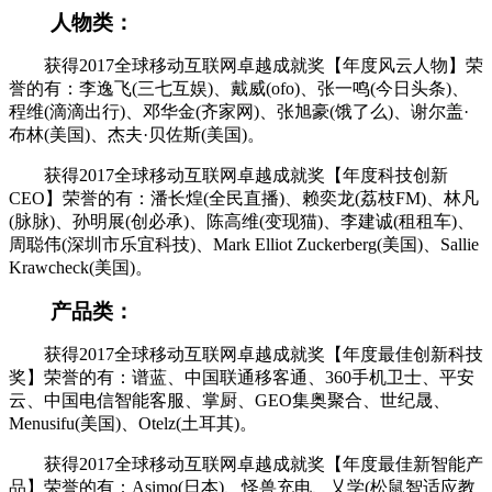
人物类：
获得2017全球移动互联网卓越成就奖【年度风云人物】荣
誉的有：李逸飞(三七互娱)、戴威(ofo)、张一鸣(今日头条)、
程维(滴滴出行)、邓华金(齐家网)、张旭豪(饿了么)、谢尔盖·
布林(美国)、杰夫·贝佐斯(美国)。
获得2017全球移动互联网卓越成就奖【年度科技创新
CEO】荣誉的有：潘长煌(全民直播)、赖奕龙(荔枝FM)、林凡
(脉脉)、孙明展(创必承)、陈高维(变现猫)、李建诚(租租车)、
周聪伟(深圳市乐宜科技)、Mark Elliot Zuckerberg(美国)、Sallie
Krawcheck(美国)。
产品类：
获得2017全球移动互联网卓越成就奖【年度最佳创新科技
奖】荣誉的有：谱蓝、中国联通移客通、360手机卫士、平安
云、中国电信智能客服、掌厨、GEO集奥聚合、世纪晟、
Menusifu(美国)、Otelz(土耳其)。
获得2017全球移动互联网卓越成就奖【年度最佳新智能产
品】荣誉的有：Asimo(日本)、怪兽充电、乂学(松鼠智适应教