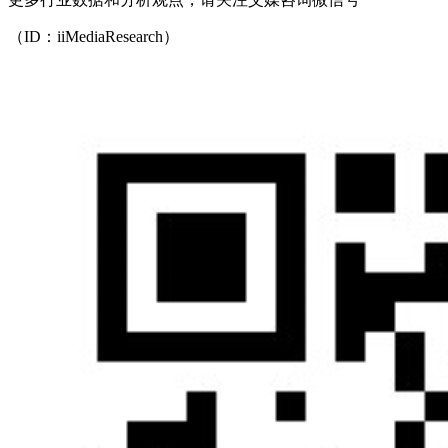
（ID：iiMediaResearch）