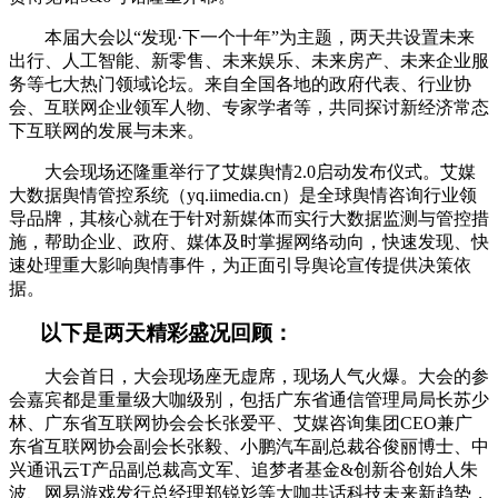
本届大会以“发现·下一个十年”为主题，两天共设置未来
出行、人工智能、新零售、未来娱乐、未来房产、未来企业服
务等七大热门领域论坛。来自全国各地的政府代表、行业协
会、互联网企业领军人物、专家学者等，共同探讨新经济常态
下互联网的发展与未来。
大会现场还隆重举行了艾媒舆情2.0启动发布仪式。艾媒
大数据舆情管控系统（yq.iimedia.cn）是全球舆情咨询行业领
导品牌，其核心就在于针对新媒体而实行大数据监测与管控措
施，帮助企业、政府、媒体及时掌握网络动向，快速发现、快
速处理重大影响舆情事件，为正面引导舆论宣传提供决策依
据。
以下是两天精彩盛况回顾：
大会首日，大会现场座无虚席，现场人气火爆。大会的参
会嘉宾都是重量级大咖级别，包括广东省通信管理局局长苏少
林、广东省互联网协会会长张爱平、艾媒咨询集团CEO兼广
东省互联网协会副会长张毅、小鹏汽车副总裁谷俊丽博士、中
兴通讯云T产品副总裁高文军、追梦者基金&创新谷创始人朱
波、网易游戏发行总经理郑锐彣等大咖共话科技未来新趋势，