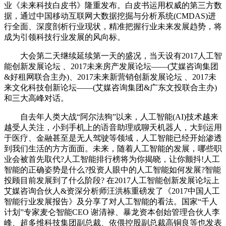
业《未来科技白皮书》隆重发布。白皮书运用权威的第三方数
据，通过中国移动互联网大数据挖掘与分析系统(CMDAS)进
行全面、深度剖析行业现状，精准把握行业未来发展趋势，将
成为引领科技行业发展的风向标。
大会第二天继续延续第一天的盛况，当天设有2017人工智
能创新发展论坛 、2017未来房产发展论坛——(艾媒咨询集团
&好租网联合主办)、2017未来新营销创新发展论坛 、2017未
来文化科技创新论坛——(艾媒咨询集团&广东文投联合主办)
和三大高峰对话。
自去年人类大战“阿尔法狗”以来，人工智能(AI)技术越来
越受人关注，小到手机上的语音助理或聊天机器人，大到运用
于医疗、金融甚至是无人驾驶等领域，人工智能已经开始渗透
到我们生活的方方面面。未来，随着人工智能的发展，哪些职
业会被首先取代?人工智能排行榜将为你揭晓，让你颤抖!人工
智能的正确姿势是什么?投资人眼中的人工智能如何发展?智能
投顾目前发展到了什么阶段? 在2017人工智能创新发展论坛上
艾媒咨询合伙人&资深分析师汪洪栋重磅发了《2017中国人工
智能行业发展报告》及分享了对人工智能的看法。国家“千人
计划”专家麦仑智能CEO 谢清禄、暴龙资本创始管理合伙人李
峰、超多维科技集团副总裁、依偎控股副总裁高铜良等也发表