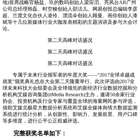
地)首席战略官杨益、玖的数码创始人梁应滔、亮风台AR广州
公司总经理韩磊、时空梭创始人邵洁儿、网易创投总编辑李彦
超、兰渡文化合伙人凌伶、漂流伞创始人顾曼、画你创始人漆
斌等十几位新媒体行业大咖发表精彩的主题演讲及参与大会讨
论。
第二天高峰对话盛况
第二天高峰对话盛况
第二天高峰对话盛况
专属于未来行业领军者的年度大奖——“2017全球卓越成
就奖”颁奖典礼也在大会第二天隆重举行。此次评选由2017全
球未来科技大会组委会及全球领先的新经济行业数据挖掘和分
析机构艾媒咨询集团(iiMedia Research)主办，邀请50余家行业
协会、投资机构及行业专家与覆盖全球的海量网民参与评选，
借助艾媒北极星大数据分析系统和艾媒全媒体舆情大数据监测
系统进行统计分析，从创新性、影响力、发展前景、用户口碑
等多维度，进行公平公正权威评选。
完整获奖名单如下：