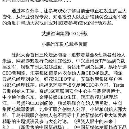
能与自动驾驶领域的权威观察……
通过本次分享，让参与观众了解目前全球正在发生的巨大
变化，从行业资深专家、知名投资人以及新锐顶尖企业领军者
的角度并帮助大家找到应对(或者参与)变化的行动方案。
艾媒咨询集团CEO张毅
小鹏汽车副总裁谷俊丽
除此大会首日三论坛还包括：追梦者基金&创新谷创始人
朱波、网易游戏发行总经理郑锐彣、中兴通讯云T产品副总裁
高文军、租租车副总裁郑成俊、盼达用车副总岳腾、易物研选
CEO曾翔瑜、汇美集团茵曼内衣创始人兼CEO杨勋忠、商派
云起总经理刘金光、鲜花说CEO李虬、艾媒数聚集团客户事
业部总经理魏萍、绿起来环境产权交易网CEO乔立群、Testin
云测创始人王军、奇虎360互联网安全中心主任裴智勇博士、
中企通信詹东东、金评传媒CEO朱江、玩车教授总经理邱
江、一号货的CEO刘闻波、猪兼强联合创始人蔡勇劲、中创
集团总裁郑贵辉、九业汇联合创始人刘晖、小鲜粮创始人郭大
雄、千岛书院联合创始人包不同等十几位新媒体行业大咖发表
精彩的主题演讲及参与大会讨论。《投资人眼中的未来十
年》、《新零售的中国新战场》、《中国新媒体发展趋势下品