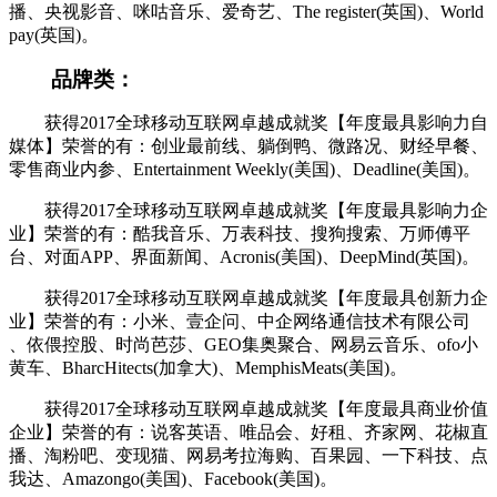
播、央视影音、咪咕音乐、爱奇艺、The register(英国)、World
pay(英国)。
品牌类：
获得2017全球移动互联网卓越成就奖【年度最具影响力自
媒体】荣誉的有：创业最前线、躺倒鸭、微路况、财经早餐、
零售商业内参、Entertainment Weekly(美国)、Deadline(美国)。
获得2017全球移动互联网卓越成就奖【年度最具影响力企
业】荣誉的有：酷我音乐、万表科技、搜狗搜索、万师傅平
台、对面APP、界面新闻、Acronis(美国)、DeepMind(英国)。
获得2017全球移动互联网卓越成就奖【年度最具创新力企
业】荣誉的有：小米、壹企问、中企网络通信技术有限公司
、依偎控股、时尚芭莎、GEO集奥聚合、网易云音乐、ofo小
黄车、BharcHitects(加拿大)、MemphisMeats(美国)。
获得2017全球移动互联网卓越成就奖【年度最具商业价值
企业】荣誉的有：说客英语、唯品会、好租、齐家网、花椒直
播、淘粉吧、变现猫、网易考拉海购、百果园、一下科技、点
我达、Amazongo(美国)、Facebook(美国)。