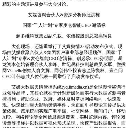
精彩的主题演讲及参与大会讨论。
艾媒咨询合伙人&资深分析师汪洪栋
国家“千人计划”专家麦仑智能CEO 谢清禄
超多维科技集团副总裁、依偎控股副总裁高铜良
大会现场，还隆重举行了艾媒舆情2.0启动发布仪式。现
场由艾媒数聚合伙人&集团客户事业部总经理魏萍、国家“千
人计划”专家&麦仑智能CEO谢清禄、创必承CEO孙明展、暴
龙资本创始管理合伙人李峰、世纪晟科技副总裁吴永军、微投
网VChello创始人俞文辉、同创伟业投资总监陈悦林、壹企问
CEO叶伟志共八位代表一同举行了启动发布仪式。
艾媒大数据舆情管控系统(yq.iimedia.cn)是全球舆情咨询行
业领导品牌，其核心就在于针对新媒体而实行大数据监测与管
控措施，帮助企业、政府、媒体及时掌握网络动向，快速发
现、快速处理重大影响舆情事件，为正面引导舆论宣传提供决
策依据。该系统能实现广电平媒、社交网络、新闻门户、移动
APP、网络评论等全网信息渠道覆盖，实时监测内容、评论阅
读量等指标并以数据可视化形式呈现，快速产出数据报告。而