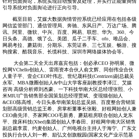
针对负面舆论，系统实现自动预警及处理，并实行正能量舆情
引导系统对负面舆论进行正向引导。
截至目前，艾媒大数据舆情管控系统已经应用在包括各级
网信监管部门、通信管理局、奔驰、东风日产、万达广场、腾
讯、阿里、微软、中兴、百度、网易、联想、华为、360、今
日头条、高德、饿了么、美团、瓜子二手车、ofo、唯品会、
网易考拉、蘑菇街、分期乐、东莞证券、三七互娱、畅游、搜
狗搜索、酷我音乐、长缆科技、深圳市网络媒体协会等。
大会第二天全天出席嘉宾包括：创必承CEO 孙明展、微
投网VChello创始人、雷雨资本合伙人俞文辉、同创伟业合伙
人童子平、壹企CEO叶伟志、世纪晟科技(Centrizen)副总裁吴
永军、MBA微圈创始人&中山大学客座副教授李泽江、艾媒
咨询 高级分析师刘杰豪、一下科技华南大区总经理张熙、小
米MIUI广告销售部全国策划总经理贾斌、变现猫创始人
&CEO陈高维、今日头条华南策划总监吴娟、百度整合营销策
划部高级营销总监王希、房掌柜董事长张毅、好租网始创人兼
CEO曲先洋、齐家网COO毛新勇、蘑菇租房联合创始人龙东
平、搜床科技(Xbed)集团创始人李春田、好租网华南大区销售
副总裁李震、约麦创始人、广州电视台主持人于海宁、广东文
投执行合伙人刘一桦、励弘文创旗舰园(国家文化产业示范基