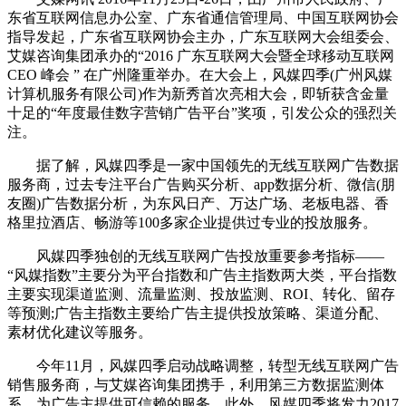
东省互联网信息办公室、广东省通信管理局、中国互联网协会
指导发起，广东省互联网协会主办，广东互联网大会组委会、
艾媒咨询集团承办的“2016 广东互联网大会暨全球移动互联网
CEO 峰会 ” 在广州隆重举办。在大会上，风媒四季(广州风媒
计算机服务有限公司)作为新秀首次亮相大会，即斩获含金量
十足的“年度最佳数字营销广告平台”奖项，引发公众的强烈关
注。
据了解，风媒四季是一家中国领先的无线互联网广告数据
服务商，过去专注平台广告购买分析、app数据分析、微信(朋
友圈)广告数据分析，为东风日产、万达广场、老板电器、香
格里拉酒店、畅游等100多家企业提供过专业的投放服务。
风媒四季独创的无线互联网广告投放重要参考指标——
“风媒指数”主要分为平台指数和广告主指数两大类，平台指数
主要实现渠道监测、流量监测、投放监测、ROI、转化、留存
等预测;广告主指数主要给广告主提供投放策略、渠道分配、
素材优化建议等服务。
今年11月，风媒四季启动战略调整，转型无线互联网广告
销售服务商，与艾媒咨询集团携手，利用第三方数据监测体
系，为广告主提供可信赖的服务。此外，风媒四季将发力2017