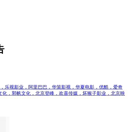
告
司，乐视影业，阿里巴巴，华策影视，华夏电影，优酷，爱奇
文化，郭帆文化，北京登峰，欢喜传媒，坏猴子影业，北京映