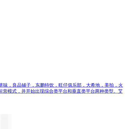
百草味，良品铺子，东鹏特饮，旺仔俱乐部，大希地，美拍，火
有三种运营模式，并开始出现综合类平台和垂直类平台两种类型。艾