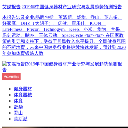
艾媒报告|2019年中国健身器材产业研究与发展趋势预测报告
本报告涉及企业/品牌包括：英派斯、舒华、乔山、英吉多、
好家庭、DHZ（大胡子）、亿健、康乐佳、ICON、
LifeFitness、Precor、Technogym、Keep、小米、华为、苹果、
乐刻运动、咕咚、三体云动、SpaceCycle <br/><br/> 在国家政
策的引导和支持下，受益于居民收入水平提升、全民健身氛围
的不断培育，未来中国健身行业将继续快速发展，预计到2020
年参加体育锻炼人数
健身器材
体育器械
体育
舒华
乔山
英斯派