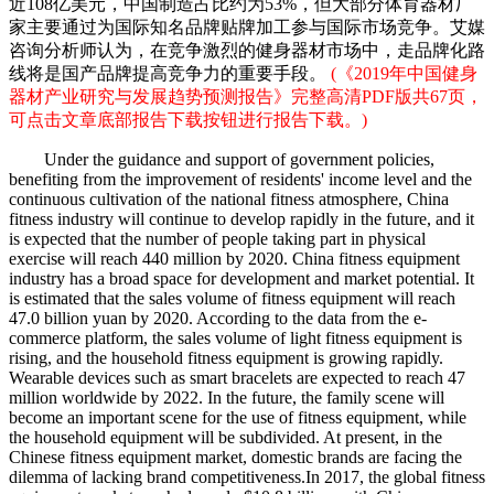
近108亿美元，中国制造占比约为53%，但大部分体育器材厂
家主要通过为国际知名品牌贴牌加工参与国际市场竞争。艾媒
咨询分析师认为，在竞争激烈的健身器材市场中，走品牌化路
线将是国产品牌提高竞争力的重要手段。
(《2019年中国健身
器材产业研究与发展趋势预测报告》完整高清PDF版共67页，
可点击文章底部报告下载按钮进行报告下载。)
Under the guidance and support of government policies,
benefiting from the improvement of residents' income level and the
continuous cultivation of the national fitness atmosphere, China
fitness industry will continue to develop rapidly in the future, and it
is expected that the number of people taking part in physical
exercise will reach 440 million by 2020. China fitness equipment
industry has a broad space for development and market potential. It
is estimated that the sales volume of fitness equipment will reach
47.0 billion yuan by 2020. According to the data from the e-
commerce platform, the sales volume of light fitness equipment is
rising, and the household fitness equipment is growing rapidly.
Wearable devices such as smart bracelets are expected to reach 47
million worldwide by 2022. In the future, the family scene will
become an important scene for the use of fitness equipment, while
the household equipment will be subdivided. At present, in the
Chinese fitness equipment market, domestic brands are facing the
dilemma of lacking brand competitiveness.In 2017, the global fitness