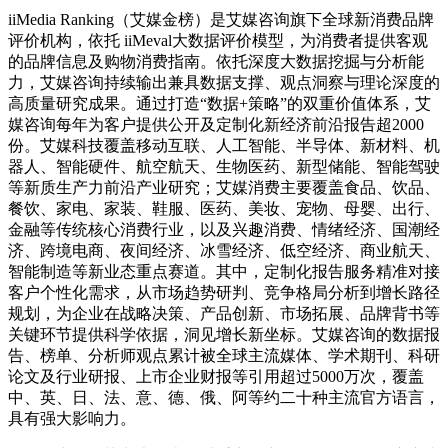
iiMedia Ranking（艾媒金榜）是艾媒咨询旗下全球新消费品牌
评价机构，依托 iiMeval大数据评价模型，为消费者提供客观
的品牌信息及购物消费指南。依托深度大数据挖掘与分析能
力，艾媒咨询持续输出兼具数据支撑、观点洞察与理论深度的
高质量研究成果。通过打造“数据+策略”的双重价值体系，艾
媒咨询每年为客户提供公开及定制化新经济前沿报告超2000
份。艾媒科技覆盖移动互联、人工智能、半导体、新材料、机
器人、智能硬件、航空航天、生物医药、新型储能、智能驾驶
等新质生产力前沿产业研究；艾媒消费主要覆盖食品、饮品、
餐饮、家电、家装、鞋服、医药、美妆、宠物、母婴、出行、
金融等传统核心消费行业，以及兴趣消费、情绪经济、国潮经
济、跨境电商、夜间经济、冰雪经济、低空经济、商业航天、
智能制造等新业态重点赛道。其中，定制化报告服务精准对接
客户个性化需求，从市场趋势研判、竞争格局分析到增长路径
规划，为企业在战略决策、产品创新、市场拓展、品牌背书等
关键环节提供科学依据，洞见增长新坐标。艾媒咨询的数据报
告、榜单、分析师观点累计被全球主流媒体、学术期刊、科研
论文及行业研报、上市企业财报等引用超过5000万次，覆盖
中、英、日、法、意、德、俄、阿等约二十种主流官方语言，
具有强大影响力。