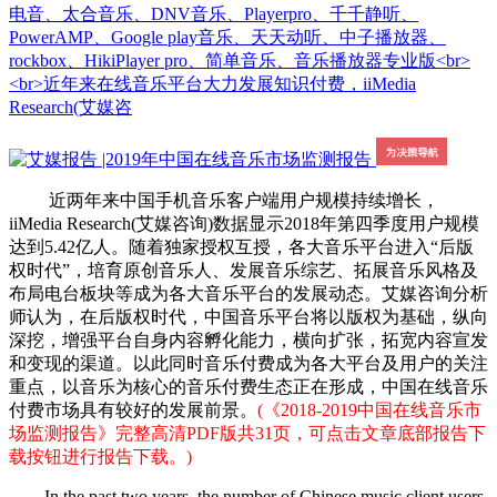
电音、太合音乐、DNV音乐、Playerpro、千千静听、
PowerAMP、Google play音乐、天天动听、中子播放器、
rockbox、HikiPlayer pro、简单音乐、音乐播放器专业版<br>
<br>近年来在线音乐平台大力发展知识付费，iiMedia
Research(艾媒咨
近两年来中国手机音乐客户端用户规模持续增长，
iiMedia Research(艾媒咨询)数据显示2018年第四季度用户规模
达到5.42亿人。随着独家授权互授，各大音乐平台进入“后版
权时代”，培育原创音乐人、发展音乐综艺、拓展音乐风格及
布局电台板块等成为各大音乐平台的发展动态。艾媒咨询分析
师认为，在后版权时代，中国音乐平台将以版权为基础，纵向
深挖，增强平台自身内容孵化能力，横向扩张，拓宽内容宣发
和变现的渠道。以此同时音乐付费成为各大平台及用户的关注
重点，以音乐为核心的音乐付费生态正在形成，中国在线音乐
付费市场具有较好的发展前景。
(《2018-2019中国在线音乐市
场监测报告》完整高清PDF版共31页，可点击文章底部报告下
载按钮进行报告下载。)
In the past two years, the number of Chinese music client users