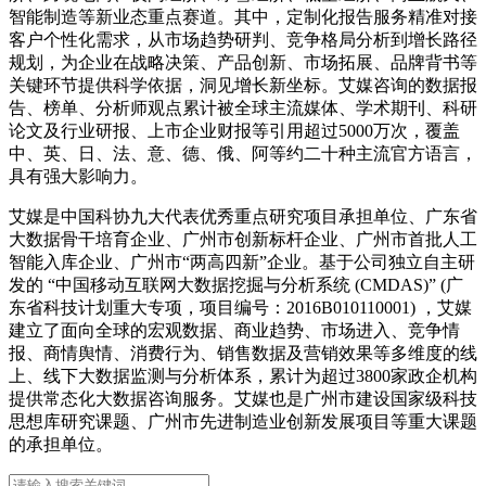
智能制造等新业态重点赛道。其中，定制化报告服务精准对接
客户个性化需求，从市场趋势研判、竞争格局分析到增长路径
规划，为企业在战略决策、产品创新、市场拓展、品牌背书等
关键环节提供科学依据，洞见增长新坐标。艾媒咨询的数据报
告、榜单、分析师观点累计被全球主流媒体、学术期刊、科研
论文及行业研报、上市企业财报等引用超过5000万次，覆盖
中、英、日、法、意、德、俄、阿等约二十种主流官方语言，
具有强大影响力。
艾媒是中国科协九大代表优秀重点研究项目承担单位、广东省
大数据骨干培育企业、广州市创新标杆企业、广州市首批人工
智能入库企业、广州市“两高四新”企业。基于公司独立自主研
发的 “中国移动互联网大数据挖掘与分析系统 (CMDAS)” (广
东省科技计划重大专项，项目编号：2016B010110001) ，艾媒
建立了面向全球的宏观数据、商业趋势、市场进入、竞争情
报、商情舆情、消费行为、销售数据及营销效果等多维度的线
上、线下大数据监测与分析体系，累计为超过3800家政企机构
提供常态化大数据咨询服务。艾媒也是广州市建设国家级科技
思想库研究课题、广州市先进制造业创新发展项目等重大课题
的承担单位。