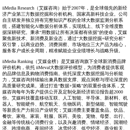
iiMedia Research（艾媒咨询）始于2007年，是全球领先的新经
济产业第三方数据挖掘和分析机构、国家高新科技企业。公司
自主研发并独立持有完整知识产权的全球大数据监测分析系
统，搭建智能化AI数据分析体系，实现线上、线下全维度数
据深耕研究。秉承“用数据让所有决策都有依据”的使命，艾媒
聚焦新技术、新消费及新业态，通过“大数据挖掘+研究分析”
双引擎，以商业趋势、消费洞察、市场地位三大产品为核心，
服务客户成长全周期，精准赋能企业业绩增长与战略升级。
iiMedia Ranking（艾媒金榜）是艾媒咨询旗下全球新消费品牌
评价机构，依托 iiMeval大数据评价模型，为消费者提供客观
的品牌信息及购物消费指南。依托深度大数据挖掘与分析能
力，艾媒咨询持续输出兼具数据支撑、观点洞察与理论深度的
高质量研究成果。通过打造“数据+策略”的双重价值体系，艾
媒咨询每年为客户提供公开及定制化新经济前沿报告超2000
份。艾媒科技覆盖移动互联、人工智能、半导体、新材料、机
器人、智能硬件、航空航天、生物医药、新型储能、智能驾驶
等新质生产力前沿产业研究；艾媒消费主要覆盖食品、饮品、
餐饮、家电、家装、鞋服、医药、美妆、宠物、母婴、出行、
金融等传统核心消费行业，以及兴趣消费、情绪经济、国潮经
济、跨境电商、夜间经济、冰雪经济、低空经济、商业航天、