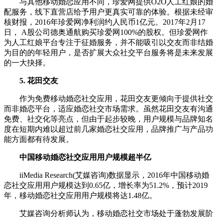
与其他移动婚恋应用不同，珍爱网提供O2O人工红娘的婚
配服务，线下直营店给予用户更真实可靠的体验。根据未经审
核财报，2016年珍爱网净利润约人民币1亿元。2017年2月17
日， A股公司德奥通航购买珍爱网100%的股权。但珍爱网作
为人工红娘平台专注于征婚服务，并不能吸引以交友而非结婚
为目的的年轻用户，是否扩展大众社交平台服务将是未来发展
的一大抉择。
5. 花田交友
作为免费移动婚恋社交应用，花田交友更倾向于提供社交
而非婚恋平台，适应婚恋社交市场需求。虽然花田交友有沟通
免费、社交化等亮点，但由于起步较晚，用户规模与品牌知名
度在短期内难以超过前几家婚恋社交应用，品牌推广与产品功
能方面都有待发展。
中国移动婚恋社交应用用户规模超半亿
iiMedia Research(艾媒咨询)数据显示，2016年中国移动婚
恋社交应用用户规模达到0.65亿，增长率为51.2%，预计2019
年，移动婚恋社交应用用户规模将达1.48亿。
艾媒咨询分析师认为，移动婚恋社交市场处于蓬勃发展阶