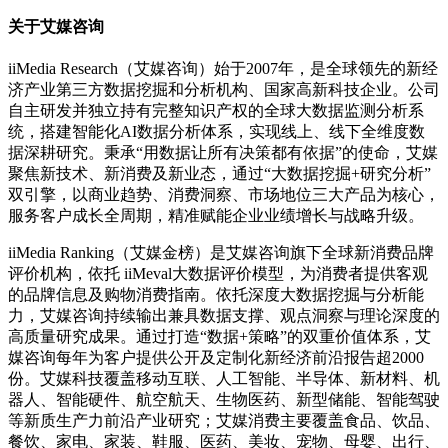
关于艾媒咨询
iiMedia Research（艾媒咨询）始于2007年，是全球领先的新经
济产业第三方数据挖掘和分析机构、国家高新科技企业。公司
自主研发并独立持有完整知识产权的全球大数据监测分析系
统，搭建智能化AI数据分析体系，实现线上、线下全维度数
据深耕研究。秉承“用数据让所有决策都有依据”的使命，艾媒
聚焦新技术、新消费及新业态，通过“大数据挖掘+研究分析”
双引擎，以商业趋势、消费洞察、市场地位三大产品为核心，
服务客户成长全周期，精准赋能企业业绩增长与战略升级。
iiMedia Ranking（艾媒金榜）是艾媒咨询旗下全球新消费品牌
评价机构，依托 iiMeval大数据评价模型，为消费者提供客观
的品牌信息及购物消费指南。依托深度大数据挖掘与分析能
力，艾媒咨询持续输出兼具数据支撑、观点洞察与理论深度的
高质量研究成果。通过打造“数据+策略”的双重价值体系，艾
媒咨询每年为客户提供公开及定制化新经济前沿报告超2000
份。艾媒科技覆盖移动互联、人工智能、半导体、新材料、机
器人、智能硬件、航空航天、生物医药、新型储能、智能驾驶
等新质生产力前沿产业研究；艾媒消费主要覆盖食品、饮品、
餐饮、家电、家装、鞋服、医药、美妆、宠物、母婴、出行、