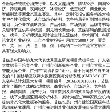
金融等传统核心消费行业，以及兴趣消费、情绪经济、国潮经
济、跨境电商、夜间经济、冰雪经济、低空经济、商业航天、
智能制造等新业态重点赛道。其中，定制化报告服务精准对接
客户个性化需求，从市场趋势研判、竞争格局分析到增长路径
规划，为企业在战略决策、产品创新、市场拓展、品牌背书等
关键环节提供科学依据，洞见增长新坐标。艾媒咨询的数据报
告、榜单、分析师观点累计被全球主流媒体、学术期刊、科研
论文及行业研报、上市企业财报等引用超过5000万次，覆盖
中、英、日、法、意、德、俄、阿等约二十种主流官方语言，
具有强大影响力。
艾媒是中国科协九大代表优秀重点研究项目承担单位、广东省
大数据骨干培育企业、广州市创新标杆企业、广州市首批人工
智能入库企业、广州市“两高四新”企业。基于公司独立自主研
发的 “中国移动互联网大数据挖掘与分析系统 (CMDAS)” (广
东省科技计划重大专项，项目编号：2016B010110001) ，艾媒
建立了面向全球的宏观数据、商业趋势、市场进入、竞争情
报、商情舆情、消费行为、销售数据及营销效果等多维度的线
上、线下大数据监测与分析体系，累计为超过3800家政企机构
提供常态化大数据咨询服务。艾媒也是广州市建设国家级科技
思想库研究课题、广州市先进制造业创新发展项目等重大课题