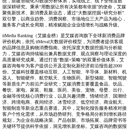
统，搭建智能化AI数据分析体系，实现线上、线下全维度数
据深耕研究。秉承“用数据让所有决策都有依据”的使命，艾媒
聚焦新技术、新消费及新业态，通过“大数据挖掘+研究分析”
双引擎，以商业趋势、消费洞察、市场地位三大产品为核心，
服务客户成长全周期，精准赋能企业业绩增长与战略升级。
iiMedia Ranking（艾媒金榜）是艾媒咨询旗下全球新消费品牌
评价机构，依托 iiMeval大数据评价模型，为消费者提供客观
的品牌信息及购物消费指南。依托深度大数据挖掘与分析能
力，艾媒咨询持续输出兼具数据支撑、观点洞察与理论深度的
高质量研究成果。通过打造“数据+策略”的双重价值体系，艾
媒咨询每年为客户提供公开及定制化新经济前沿报告超2000
份。艾媒科技覆盖移动互联、人工智能、半导体、新材料、机
器人、智能硬件、航空航天、生物医药、新型储能、智能驾驶
等新质生产力前沿产业研究；艾媒消费主要覆盖食品、饮品、
餐饮、家电、家装、鞋服、医药、美妆、宠物、母婴、出行、
金融等传统核心消费行业，以及兴趣消费、情绪经济、国潮经
济、跨境电商、夜间经济、冰雪经济、低空经济、商业航天、
智能制造等新业态重点赛道。其中，定制化报告服务精准对接
客户个性化需求，从市场趋势研判、竞争格局分析到增长路径
规划，为企业在战略决策、产品创新、市场拓展、品牌背书等
关键环节提供科学依据，洞见增长新坐标。艾媒咨询的数据报