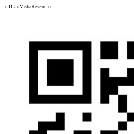
（ID：iiMediaResearch）