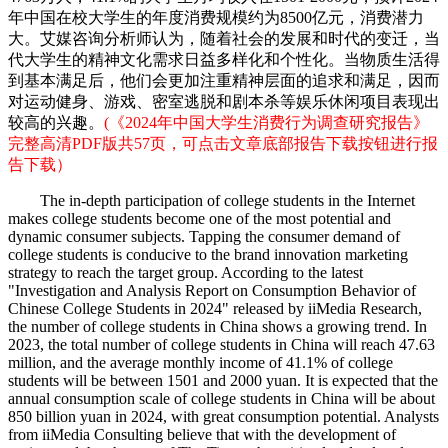
年中国在校大学生的年度消费规模约为8500亿元，消费潜力
大。艾媒咨询分析师认为，随着社会的发展和时代的变迁，当
代大学生的精神文化需求日益多样化和个性化。当物质生活得
到基本满足后，他们会更加注重精神层面的追求和满足，因而
对运动健身、游戏、密室逃脱和剧本杀等娱乐休闲项目表现出
较高的兴趣。
(《2024年中国大学生消费行为调查研究报告》
完整高清PDF版共57页，可点击文章底部报告下载按钮进行报
告下载）
The in-depth participation of college students in the Internet
makes college students become one of the most potential and
dynamic consumer subjects. Tapping the consumer demand of
college students is conducive to the brand innovation marketing
strategy to reach the target group. According to the latest
"Investigation and Analysis Report on Consumption Behavior of
Chinese College Students in 2024" released by iiMedia Research,
the number of college students in China shows a growing trend. In
2023, the total number of college students in China will reach 47.63
million, and the average monthly income of 41.1% of college
students will be between 1501 and 2000 yuan. It is expected that the
annual consumption scale of college students in China will be about
850 billion yuan in 2024, with great consumption potential. Analysts
from iiMedia Consulting believe that with the development of