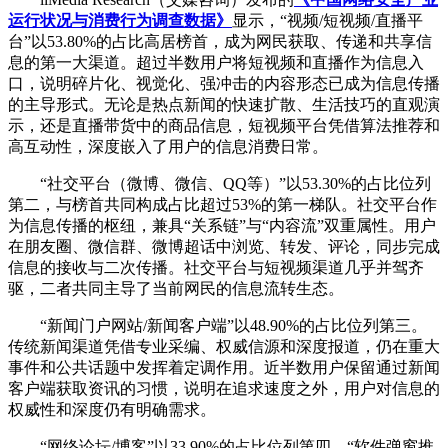
运行状况与消费行为调查数据》
显示，“视频/短视频/直播平
台”以53.80%的占比高居榜首，成为网民获取、传递和共享信
息的第一大渠道。超过半数用户将短视频和直播作为信息入
口，说明碎片化、视觉化、强冲击的内容形态已成为信息传播
的主导形式。无论是热点新闻的快速扩散、生活技巧的直观演
示，还是直播带货中的商品信息，短视频平台凭借算法推荐和
高互动性，深度嵌入了用户的信息消费日常。
“社交平台（微博、微信、QQ等）”以53.30%的占比位列
第二，与榜首共同构成占比超过53%的第一梯队。社交平台作
为信息传播的枢纽，兼具“关系链”与“内容流”双重属性。用户
在朋友圈、微信群、微博超话中浏览、转发、评论，同步完成
信息的接收与二次传播。社交平台与短视频渠道几乎并驾齐
驱，二者共同主导了当前网民的信息流转生态。
“新闻门户网站/新闻客户端”以48.90%的占比位列第三。
传统新闻渠道凭借专业采编、权威信源和深度报道，仍在重大
事件和公共话题中发挥着定调作用。近半数用户保留通过新闻
客户端获取资讯的习惯，说明在追求速度之外，用户对信息的
权威性和深度仍有明确需求。
“网络论坛/博客”以33.90%的占比位列第四，“软件弹窗推