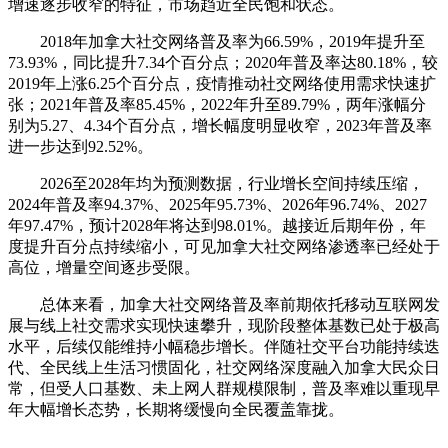
增速逐步收窄的特征，市场趋近全民饱和状态。
2018年加拿大社交网络普及率为66.59%，2019年提升至
73.93%，同比提升7.34个百分点；2020年普及率达80.18%，较
2019年上涨6.25个百分点，疫情推动社交网络使用需求快速扩
张；2021年普及率85.45%，2022年升至89.79%，两年涨幅分
别为5.27、4.34个百分点，增长幅度明显收窄，2023年普及率
进一步达到92.52%。
2026至2028年均为预测数据，行业增长空间持续压缩，
2024年普及率94.37%、2025年95.73%、2026年96.74%、2027
年97.47%，预计2028年将达到98.01%。越接近后期年份，年
度提升百分点持续缩小，可见加拿大社交网络渗透率已经处于
高位，增量空间逐步受限。
总体来看，加拿大社交网络普及率前期依托移动互联网发
展与线上社交需求实现快速攀升，现阶段整体基数已处于极高
水平，后续仅能维持小幅稳步增长。伴随社交平台功能持续迭
代、全民线上生活习惯固化，社交网络深度融入加拿大民众日
常，但受人口基数、未上网人群规模限制，普及率难以重现早
年大幅增长态势，长期将缓慢向全民覆盖靠拢。