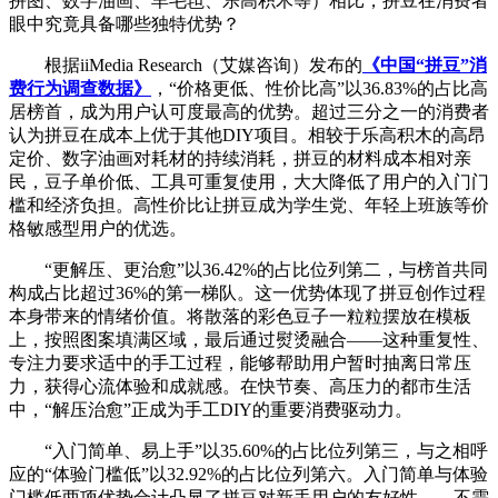
拼图、数字油画、羊毛毡、乐高积木等）相比，拼豆在消费者
眼中究竟具备哪些独特优势？
根据iiMedia Research（艾媒咨询）发布的
《中国“拼豆”消
费行为调查数据》
，“价格更低、性价比高”以36.83%的占比高
居榜首，成为用户认可度最高的优势。超过三分之一的消费者
认为拼豆在成本上优于其他DIY项目。相较于乐高积木的高昂
定价、数字油画对耗材的持续消耗，拼豆的材料成本相对亲
民，豆子单价低、工具可重复使用，大大降低了用户的入门门
槛和经济负担。高性价比让拼豆成为学生党、年轻上班族等价
格敏感型用户的优选。
“更解压、更治愈”以36.42%的占比位列第二，与榜首共同
构成占比超过36%的第一梯队。这一优势体现了拼豆创作过程
本身带来的情绪价值。将散落的彩色豆子一粒粒摆放在模板
上，按照图案填满区域，最后通过熨烫融合——这种重复性、
专注力要求适中的手工过程，能够帮助用户暂时抽离日常压
力，获得心流体验和成就感。在快节奏、高压力的都市生活
中，“解压治愈”正成为手工DIY的重要消费驱动力。
“入门简单、易上手”以35.60%的占比位列第三，与之相呼
应的“体验门槛低”以32.92%的占比位列第六。入门简单与体验
门槛低两项优势合计凸显了拼豆对新手用户的友好性——不需