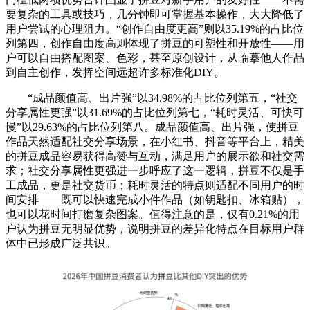
要复杂的工具或技巧，几分钟即可掌握基本操作，大大降低了
用户尝试的心理阻力。“创作自由度更高”则以35.19%的占比位
列第四，创作自由度高则体现了拼豆的可塑性和开放性——用
户可以自由搭配图案、色彩，甚至原创设计，从临摹他人作品
到自主创作，发挥空间远超许多标准化DIY。
“成品颜值高、出片强”以34.98%的占比位列第五，“社交
分享属性更强”以31.69%的占比位列第七，“耗时灵活、可快可
慢”以29.63%的占比位列第八。成品颜值高、出片强，使拼豆
作品天然适配社交分享场景，在小红书、抖音等平台上，精美
的拼豆成品容易获得高赞与互动，满足用户的展示欲和社交需
求；社交分享属性更强进一步呼应了这一逻辑，拼豆不仅是手
工成品，更是社交货币；耗时灵活的特点则适配不同用户的时
间安排——既可以快速完成小件作品（如钥匙扣、冰箱贴），
也可以花时间打磨复杂图案。值得注意的是，仅有0.21%的用
户认为拼豆无明显优势，说明拼豆的差异化特点在目标用户群
体中已形成广泛共识。