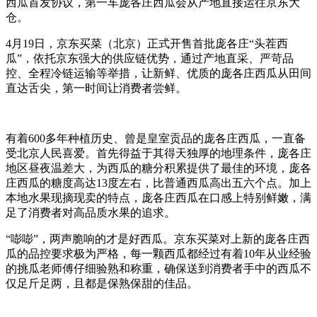
西瓜首发协议，第一车庞各庄西瓜会从产地直接运往京东大
仓。
4月19日，京东买菜（北京）正式开售首批庞各庄“头茬西
瓜”，依托京东强大的供应链优势，通过产地直采、严苛品
控、全程冷链运输等举措，让新鲜、优质的庞各庄西瓜从田间
直达舌尖，第一时间让消费者尝鲜。
有着600多年种植历史、曾是皇室贡品的庞各庄西瓜，一直备
受北京人民喜爱。首先得益于其得天独厚的地理条件，庞各庄
地区昼夜温差大，为西瓜的糖分积累提供了最佳的环境，庞各
庄西瓜的糖度高达13度左右，比普通西瓜高出五六个点。加上
本地水果现摘现卖的特点，庞各庄西瓜在口感上特别鲜嫩，满
足了消费者对高品质水果的追求。
“嘭嘭”，两声脆响的才是好西瓜。京东买菜对上新的庞各庄西
瓜的品控要求极为严格，每一颗西瓜都经过有着10年从业经验
的挑瓜老师傅仔细验熟和称重，确保送到消费者手中的西瓜不
仅足斤足两，且都是保熟保甜的佳品。