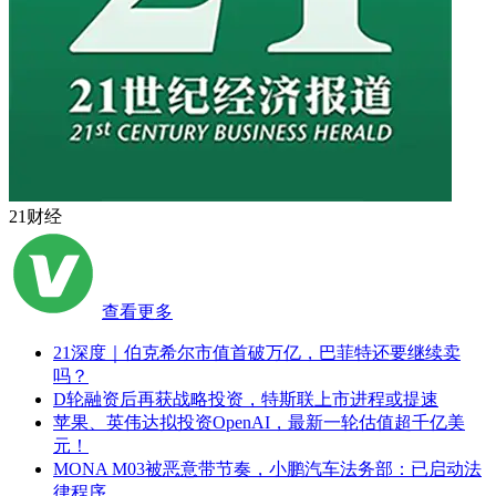
21财经
查看更多
21深度｜伯克希尔市值首破万亿，巴菲特还要继续卖
吗？
D轮融资后再获战略投资，特斯联上市进程或提速
苹果、英伟达拟投资OpenAI，最新一轮估值超千亿美
元！
MONA M03被恶意带节奏，小鹏汽车法务部：已启动法
律程序