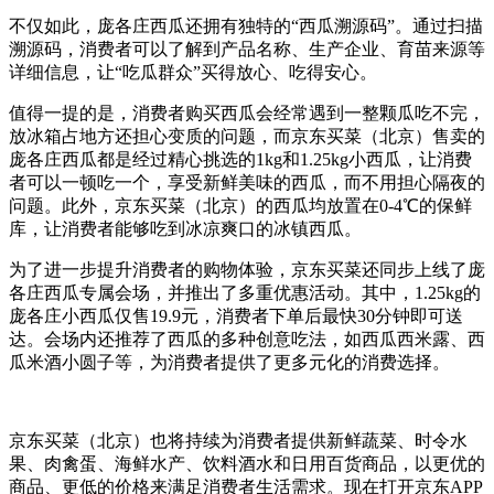
不仅如此，庞各庄西瓜还拥有独特的“西瓜溯源码”。通过扫描
溯源码，消费者可以了解到产品名称、生产企业、育苗来源等
详细信息，让“吃瓜群众”买得放心、吃得安心。
值得一提的是，消费者购买西瓜会经常遇到一整颗瓜吃不完，
放冰箱占地方还担心变质的问题，而京东买菜（北京）售卖的
庞各庄西瓜都是经过精心挑选的1kg和1.25kg小西瓜，让消费
者可以一顿吃一个，享受新鲜美味的西瓜，而不用担心隔夜的
问题。此外，京东买菜（北京）的西瓜均放置在0-4℃的保鲜
库，让消费者能够吃到冰凉爽口的冰镇西瓜。
为了进一步提升消费者的购物体验，京东买菜还同步上线了庞
各庄西瓜专属会场，并推出了多重优惠活动。其中，1.25kg的
庞各庄小西瓜仅售19.9元，消费者下单后最快30分钟即可送
达。会场内还推荐了西瓜的多种创意吃法，如西瓜西米露、西
瓜米酒小圆子等，为消费者提供了更多元化的消费选择。
京东买菜（北京）也将持续为消费者提供新鲜蔬菜、时令水
果、肉禽蛋、海鲜水产、饮料酒水和日用百货商品，以更优的
商品、更低的价格来满足消费者生活需求。现在打开京东APP