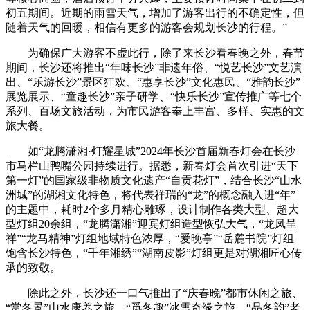
初五期间。近期的雨雪天气，增加了游客出行的不确定性，但
随着天气的回暖，相信有更多的游客会规划长沙的行程。”
为确保广大游客不虚此行，除了来长沙看春晚之外，春节
期间，长沙还将推出“年味长沙”非遗年俗、“悦艺长沙”文艺演
出、“乐游长沙”景区狂欢、“惠享长沙”文化惠民、“雅韵长沙”
展览展示、“童趣长沙”亲子研学、“快乐长沙”宣传推广等七个
系列、百场文旅活动，为市民游客奉上丰富、多样、实惠的文
旅大餐。
如“龙腾潇湘·灯耀星城”2024年长沙首届新春灯会在长沙
市马栏山鸭嘴公园持续进行。据悉，新春灯会首次引进“天下
第一灯”的国家级非物质文化遗产“自贡花灯”，结合长沙“山水
洲城”的湖湘文化特色，将代表祥瑞的“龙”的概念融入进“年”
的主题中，耗时2个多月精心雕琢，设计制作各类大型、超大
型灯组20余组，“龙腾潇湘”迎宾灯组造型恢弘大气，“龙凤呈
祥”“龙马精神”灯组地域特色浓厚，“爱晚亭”“岳麓书院”灯组
饱含长沙特色，“千年湘绣”“湖南皮影”灯组更是对湖湘匠心传
承的致敬。
除此之外，长沙还一口气推出了“庆春晚”都市休闲之旅、
“赏冬景”山水康养之旅、“觅冬趣”冰雪奇缘之旅、“品冬韵”老