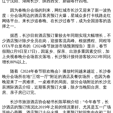
辽宁沈阳、湖南长沙、陕西西安、新疆喀什四地。
因为春晚分会场的到来，网红城市长沙又迎来了新一波热
度：分会场周边的酒店客房预订火爆，星城众多打卡线路走红
网络平台。来长沙追春晚、在长沙过春节，成为全国游客的选
择之一。
据悉，长沙目前酒店预订量较去年同期实现大幅增长，不
少酒店预计除夕全员在岗，迎接客流高峰。根据携程、同程等
OTA平台发布的《2024春节旅游市场预测报告》显示，春节
假期(2月9日至17日)，因返乡、探亲、出游多重因素交织，加
上央视春晚分会场首次落地，长沙预计接待游客较2023年同比
增长80%以上。
随着《2024年春节联欢晚会》播放时间越来越近，长沙春
晚分会场所在地“三馆一厅”附近的酒店及餐饮场所，也因为春
晚迎来了一房难求、一桌难求的局面。据分会场附近的长沙北
辰洲际酒店介绍，近期客房预订火爆，除夕当晚阳台房、套
房、亲子房已订完。
长沙市旅游酒店协会秘书长陈翠桐介绍：“今年春节，长
沙酒店的预订情况比2019年之前的情况要好。尤其是五一广场
等核心商圈，酒店预订十分火爆，主要预订时间集中在初二到