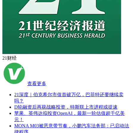
21财经
查看更多
21深度｜伯克希尔市值首破万亿，巴菲特还要继续卖
吗？
D轮融资后再获战略投资，特斯联上市进程或提速
苹果、英伟达拟投资OpenAI，最新一轮估值超千亿美
元！
MONA M03被恶意带节奏，小鹏汽车法务部：已启动法
律程序