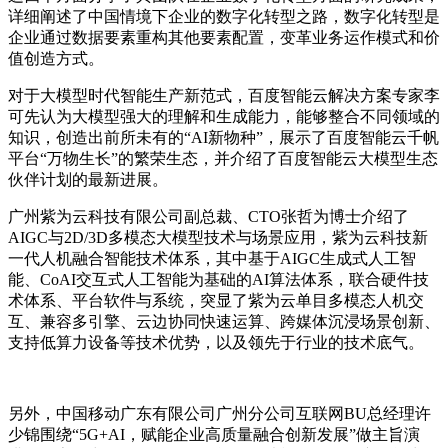
详细阐述了中国情境下企业的数字化转型之路，数字化转型是
企业通过数据要素重构其他要素配置，变革业务运作模式和价
值创造方式。
对于大模型时代智能生产新范式，百度智能云解决方案专家李
可先认为大模型强大的理解和生成能力，能够整合不同领域的
知识，创造出前所未有的“AI新物种”，展示了百度智能云千帆
平台“万物生长”的繁荣生态，并介绍了百度智能云大模型生态
伙伴计划的最新进展。
广州紫为云科技有限公司副总裁、CTO张哲为博士介绍了
AIGC与2D/3D多模态大模型技术与场景应用，紫为云科技新
一代人机融合智能技术体系，其中基于AIGC生成式人工智
能、CoAI交互式人工智能为基础的AI算法体系，联合硬件技
术体系、平台软件与系统，突显了紫为云单目多模态人机交
互、兼容多引擎、云边协同快速运算、跨媒体沉浸场景创新、
支持低算力设备等技术优势，以及领先于行业的技术底气。
另外，中国移动广东有限公司广州分公司互联网BU总经理许
少锦围绕“5G+AI，赋能企业高质量融合创新发展”做主旨演