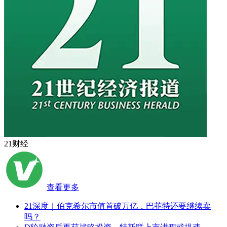
21财经
查看更多
21深度｜伯克希尔市值首破万亿，巴菲特还要继续卖
吗？