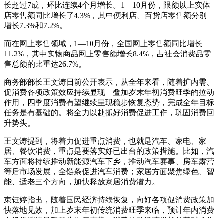
长超过7成，环比连续4个月增长。1—10月份，限额以上实体
店零售额同比增长了4.3%，其中便利店、百货店零售额分别
增长7.3%和7.2%。
而在网上零售领域，1—10月份，全国网上零售额同比增长
11.2%，其中实物商品网上零售额增长8.4%，占社会消费品零
售总额的比重达26.7%。
商务部部长王文涛日前公开表示，从全年来看，随着扩内需、
促消费各项政策效应持续显现，叠加岁末年初消费旺季的拉动
作用，四季度消费有望继续呈现稳步恢复态势，完成全年目标
任务是有基础的。将全力以赴抓好消费促进工作，巩固消费回
升势头。
王文涛提到，将着力促进重点消费，也就是汽车、家电、家
居、餐饮消费，重点是要落实好已出台的政策措施。比如，汽
车方面将持续推动新能源汽车下乡，推动汽车赛事、房车露营
等后市场发展，全链条促进汽车消费；家居方面聚焦绿色、智
能、适老三个方向，加快释放家居消费潜力。
束钰婷指出，随着国民经济持续恢复，向好各项促消费政策加
快落地见效，加上岁末年初传统消费旺季来临，预计年内消费