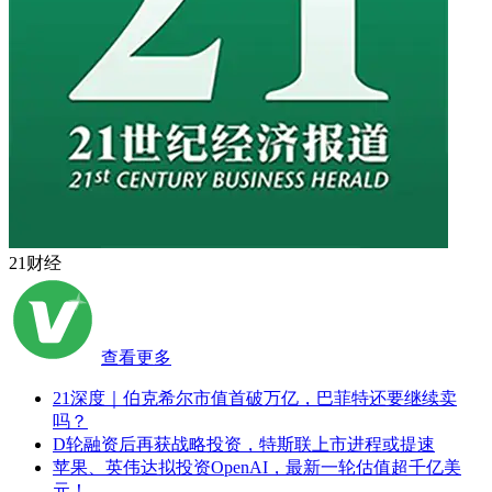
21财经
查看更多
21深度｜伯克希尔市值首破万亿，巴菲特还要继续卖
吗？
D轮融资后再获战略投资，特斯联上市进程或提速
苹果、英伟达拟投资OpenAI，最新一轮估值超千亿美
元！