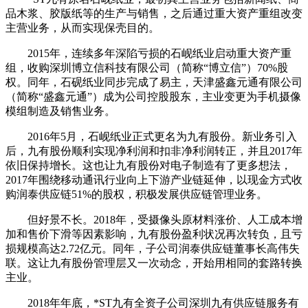
品木浆、胶版纸等的生产与销售，之后通过重大资产重组改变
主营业务，从而实现保壳目的。
2015年，连续多年深陷亏损的石岘纸业启动重大资产重
组，收购深圳博立信科技有限公司（简称“博立信”）70%股
权。同年，石砚纸业同步完成了易主，天津盛鑫元通有限公司
（简称“盛鑫元通”）成为公司控股股东，主业变更为手机摄像
模组制造及销售业务。
2016年5月，石岘纸业正式更名为九有股份。新业务引入
后，九有股份顺利实现净利润和扣非净利润转正，并且2017年
依旧保持增长。这也让九有股份对电子制造有了更多想法，
2017年围绕移动通讯行业向上下游产业链延伸，以现金方式收
购润泰供应链51%的股权，积极发展供应链管理业务。
但好景不长。2018年，受摄像头原材料涨价、人工成本增
加和售价下滑等因素影响，九有股份盈利状况再次转负，且亏
损规模高达2.72亿元。同年，子公司润泰供应链董事长高伟失
联。这让九有股份管理层又一次动念，开始用相同的套路转换
主业。
2018年年底，*ST九有全资子公司深圳九有供应链服务有