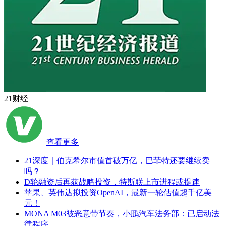
21财经
查看更多
21深度｜伯克希尔市值首破万亿，巴菲特还要继续卖
吗？
D轮融资后再获战略投资，特斯联上市进程或提速
苹果、英伟达拟投资OpenAI，最新一轮估值超千亿美
元！
MONA M03被恶意带节奏，小鹏汽车法务部：已启动法
律程序