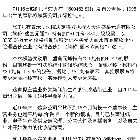
7月16日晚间，*ST九有（600462.SH）发布公告称，1995
年出生的袁硕将履新公司实际控制人。
*ST九有表示，法院决定将被执行人天津盛鑫元通有限公
司（简称“盛鑫元通”）持有的*ST九有6980万股股票，以
8355.06万元的价格强制转移登记在买受人丽水市岭南松企业
管理合伙企业（有限合伙）（简称“丽水岭南松”）名下。
本次权益变动后，盛鑫元通持有*ST九有的4.14%的股
份，目前均处于司法冻结和轮候冻结状态，而丽水岭南松持有
*ST九有11.31%的股份。据此，*ST九有表示，其控股股东将
变更为丽水岭南松，实际控制人变更为袁硕。
这家原主营业务为新闻纸生产的制浆造纸企业，自2015年
重组之后，便开始找寻新的方向。
近10年来，这家公司平均不到15个月就换一个董事长，主
营业务也是平均每2年跨界一个新的领域。目前已从事过纸
业、电子生产及供应链管理、公关营销及直播服务，以及自去
年才开始发力的化妆品微商。
如此摇摆不定的业务，也让*ST九有自2018年开始，扣非