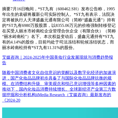
摘要
7月16日晚间，*ST九有（600462.SH）发布公告称，1995
年出生的袁硕将履新公司实际控制人。*ST九有表示，法院决
定将被执行人天津盛鑫元通有限公司（简称“盛鑫元通”）持有
的*ST九有6980万股股票，以8355.06万元的价格强制转移登记
在买受人丽水市岭南松企业管理合伙企业（有限合伙）（简称
“丽水岭南松”）名下。本次权益变动后，盛鑫元通持有*ST九
有的4.14%的股份，目前均处于司法冻结和轮候冻结状态，而
丽水岭南松持有*ST九有11.31%的股份。
艾媒咨询｜2024-2025年中国美妆行业发展现状与消费趋势报
告
随着中国消费者文化自信意识的觉醒以及数字化经济的加速演
进，国产化妆品品牌初步具备了与国际化妆品品牌抗衡的规
模。在消费结构升级、审美观念和悦己意识增强等多种因素的
推动下，国内化妆品消费持续增长。全球新经济产业第三方数
据挖掘和分析机构iiMedia Research（艾媒咨询）最新发布的
《2024-20