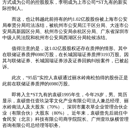
方式成为公司的控股股东，李明成为上市公司*ST九有的新实
际控制人。
而这，也让韩越此前持有的约1.02亿股股份被上海市公安
局奉贤分局司法冻结，被杭州市公安局江干区分局、大连市公
安局高新园区分局、杭州市公安局余杭区分局、广东省深圳市
中级人民法院和杭州市公安局西湖区分局轮候冻结。
值得注意的是，这1.02亿股股权还存在质押的情形。其中
在联储证券质押6980万股，在长城国瑞证券质押3193万股。因
其与联储证券、长城国瑞证券涉及证券回购纠纷案件，已被起
诉。
此次，“95后”实控人袁硕通过丽水岭南松拍得的股份正是
此前在联储证券质押的6980万股。
即将入主*ST九有的袁硕1995年生，今年29岁，男。简历
显示，袁硕曾任壹玖柒零文化产业有限公司法人兼总经理、丽
水岭南法人及大股东（70%）、深圳市薰衣草企业管理合伙企
业（有限合伙）大股东（80%）。近年来，袁硕曾先后就任中
食民安（北京）科技有限公司商学院院长、广州壹玖纵横管理
咨询有限公司总经理等职务。