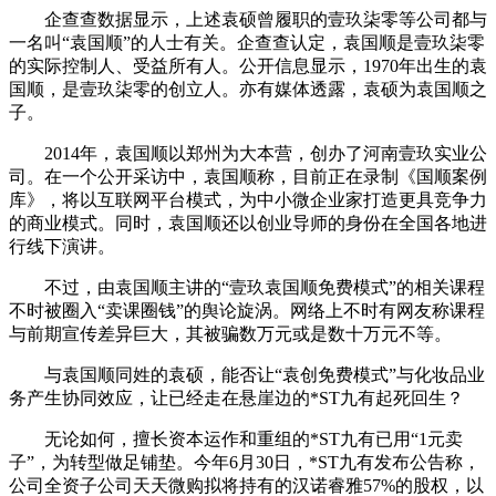
企查查数据显示，上述袁硕曾履职的壹玖柒零等公司都与
一名叫“袁国顺”的人士有关。企查查认定，袁国顺是壹玖柒零
的实际控制人、受益所有人。公开信息显示，1970年出生的袁
国顺，是壹玖柒零的创立人。亦有媒体透露，袁硕为袁国顺之
子。
2014年，袁国顺以郑州为大本营，创办了河南壹玖实业公
司。在一个公开采访中，袁国顺称，目前正在录制《国顺案例
库》，将以互联网平台模式，为中小微企业家打造更具竞争力
的商业模式。同时，袁国顺还以创业导师的身份在全国各地进
行线下演讲。
不过，由袁国顺主讲的“壹玖袁国顺免费模式”的相关课程
不时被圈入“卖课圈钱”的舆论旋涡。网络上不时有网友称课程
与前期宣传差异巨大，其被骗数万元或是数十万元不等。
与袁国顺同姓的袁硕，能否让“袁创免费模式”与化妆品业
务产生协同效应，让已经走在悬崖边的*ST九有起死回生？
无论如何，擅长资本运作和重组的*ST九有已用“1元卖
子”，为转型做足铺垫。今年6月30日，*ST九有发布公告称，
公司全资子公司天天微购拟将持有的汉诺睿雅57%的股权，以