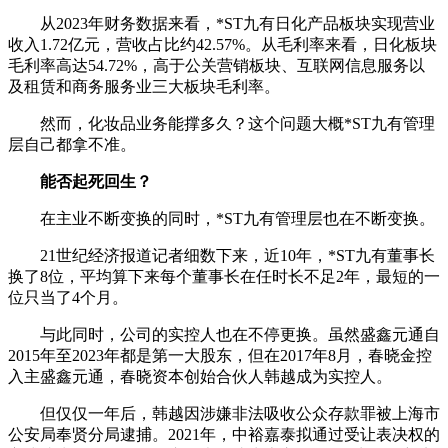
从2023年财务数据来看，*ST九有日化产品板块实现营业
收入1.72亿元，营收占比约42.57%。从毛利率来看，日化板块
毛利率高达54.72%，高于公关营销板块、互联网信息服务以
及租赁和商务服务业三大板块毛利率。
然而，化妆品业务能撑多久？这个问题大概*ST九有管理
层自己都拿不准。
能否起死回生？
在主业不断变换的同时，*ST九有管理层也在不断变换。
21世纪经济报道记者细数下来，近10年，*ST九有董事长
换了8位，平均算下来每个董事长在任时长不足2年，最短的一
位只当了4个月。
与此同时，公司的实控人也在不停更换。虽然盛鑫元通自
2015年至2023年都是第一大股东，但在2017年8月，春晓金控
入主盛鑫元通，春晓资本创始合伙人韩越成为实控人。
但仅仅一年后，韩越因涉嫌非法吸收公众存款罪被上海市
公安局奉贤分局逮捕。2021年，中裕嘉泰拟通过受让表决权的