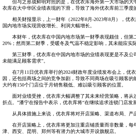
但与之形成鲜明对照的是，在优衣库海外第一大市场的大中华区
衣库在大中华区业绩表现的下滑，导致了海外优衣库前三季度
相关财报显示，上一财年（2022年8月-2023年8月）
国内地市场实现营收增长、利润大幅增长。
本财年，优衣库在中国内地市场第一财季表现颇佳，但第二财季
20%；然而第二财季，受暖冬及气温不稳定影响，其未能应实
第三财季，优衣库在中国内地市场的业绩表现更是不及公司预
未能满足顾客需求”。
在7月11日优衣库举行的2024财政年度业绩发布会上，优
因，还包括商场之间的竞争加剧，导致不同商场在吸引顾客的
大约有150个门店位于月销售额低、难以吸引顾客的位置。
面对业绩受挫，优衣库大幅调整了其未来经营策略，将从连锁门店管理（Cha
折点。”潘宁在报告中表示，优衣库将“在继续追求连锁门店发
从具体措施上来说，优衣库将对开店策略、渠道布局、产品
在开店策略上，优衣库将更加注重店铺质量而非数量，每年计划
津、西安、昆明、郑州等有潜力的大城市开设旗舰店。