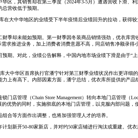
，其销售却在第三季度（2024年3-5月）遭遇营收下滑、利润
的总营收低于预期。
，优衣库在大中华地区的业绩受下半年疫情后业绩回升的拉动，获
却未能如预期。第一财季因冬装商品销情强劲，优衣库营收同比增
际需求推进业务，加上消费者消费意愿不高，同店销售净额录得
期。对此，业绩公告解释，中国内地市场业绩下滑是由于“上
衣库大中华区首席执行官潘宁针对第三财季业绩状况作出更详细
能力上有高下。内部因素方面，潘宁总结，优衣库所提供的产品
in Store Management）转向本地门店管理（Local 
展的优势的同时，实施彻底的本地门店管理，以克服内部问题，
组合等方面作出调整，也将加强管理人才的培养。
新开50-80家新店，并对约50家店铺进行淘汰或重建。优