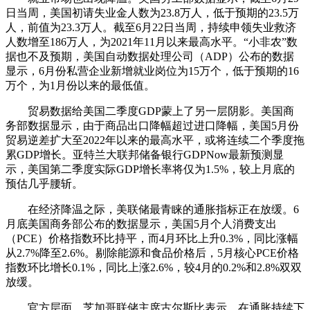
日当周，美国初请失业金人数为23.8万人，低于预期的23.5万
人，前值为23.3万人。截至6月22日当周，持续申领失业救济
人数增至186万人，为2021年11月以来最高水平。“小非农”数
据也不及预期，美国自动数据处理公司（ADP）公布的数据
显示，6月份私营企业新增就业岗位为15万个，低于预期的16
万个，为1月份以来的最低值。
贸易数据给美国二季度GDP蒙上了另一层阴影。美国商
务部数据显示，由于商品出口降幅超过进口降幅，美国5月份
贸易逆差扩大至2022年以来的最高水平，或将连续二个季度拖
累GDP增长。亚特兰大联邦储备银行GDPNow最新预测显
示，美国第二季度实际GDP增长率将仅为1.5%，较上月底的
预估几乎腰斩。
在经济降温之际，美联储最青睐的通胀指标正在放缓。6
月底美国商务部公布的数据显示，美国5月个人消费支出
（PCE）价格指数环比持平，而4月环比上升0.3%，同比涨幅
从2.7%降至2.6%。剔除能源和食品价格后，5月核心PCE价格
指数环比增长0.1%，同比上涨2.6%，较4月的0.2%和2.8%双双
放缓。
官方层面，芝加哥联储主席古尔斯比表示，在通胀持续下