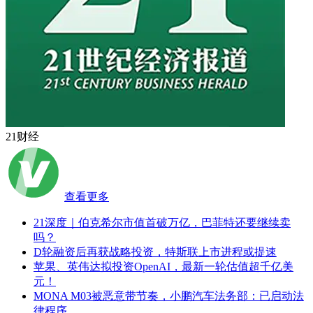
21财经
查看更多
21深度｜伯克希尔市值首破万亿，巴菲特还要继续卖
吗？
D轮融资后再获战略投资，特斯联上市进程或提速
苹果、英伟达拟投资OpenAI，最新一轮估值超千亿美
元！
MONA M03被恶意带节奏，小鹏汽车法务部：已启动法
律程序