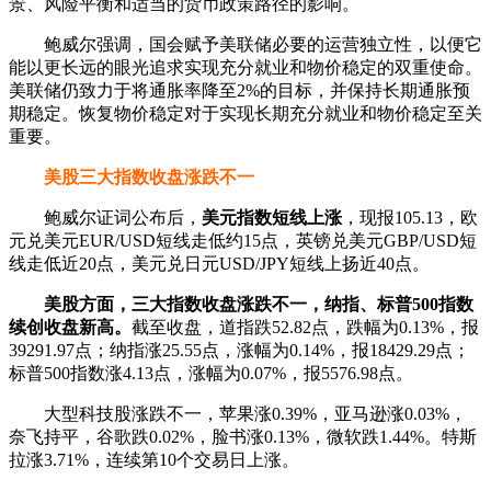
景、风险平衡和适当的货币政策路径的影响。
鲍威尔强调，国会赋予美联储必要的运营独立性，以便它
能以更长远的眼光追求实现充分就业和物价稳定的双重使命。
美联储仍致力于将通胀率降至2%的目标，并保持长期通胀预
期稳定。恢复物价稳定对于实现长期充分就业和物价稳定至关
重要。
美股三大指数收盘涨跌不一
鲍威尔证词公布后，
美元指数短线上涨
，现报105.13，欧
元兑美元EUR/USD短线走低约15点，英镑兑美元GBP/USD短
线走低近20点，美元兑日元USD/JPY短线上扬近40点。
美股方面，三大指数收盘涨跌不一，纳指、标普500指数
续创收盘新高。
截至收盘，道指跌52.82点，跌幅为0.13%，报
39291.97点；纳指涨25.55点，涨幅为0.14%，报18429.29点；
标普500指数涨4.13点，涨幅为0.07%，报5576.98点。
大型科技股涨跌不一，苹果涨0.39%，亚马逊涨0.03%，
奈飞持平，谷歌跌0.02%，脸书涨0.13%，微软跌1.44%。特斯
拉涨3.71%，连续第10个交易日上涨。