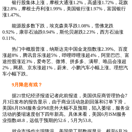
银行股集体上涨，摩根大通涨1.2%，高盛涨1.72%，花旗
涨2.8%，摩根士丹利涨1.99%，美国银行涨1.97%，富国银行
涨1.47%。
能源股多数下跌，埃克森美孚跌1.08%，雪佛龙跌
0.92%，康菲石油跌0.94%，斯伦贝谢跌2.23%，西方石油涨
0.11%。
热门中概股普涨，纳斯达克中国金龙指数涨2.39%。百度
涨超8%，腾讯音乐涨超5%，哔哩哔哩涨超4%，阿里巴巴、富
途控股涨近3%，爱奇艺、微博、拼多多、满帮、唯品会涨超
2%，网易、京东涨超1%，蔚来、小鹏汽车小幅上涨。理想汽
车小幅下跌。
9月降息有戏？
据21世纪经济报道记者此前报道，美国供应商管理协会7
月3日发布的报告显示，由于商业活动急剧回落和订单下滑，
美国6月ISM服务业PMI意外大幅不及预期，陷入萎缩，服务业
活动的萎缩速度创下四年新高。具体来看，美国6月ISM服务
业指数48.8，远低于预期的52.6，5月为53.8。
就业市场也出现降温。美国劳工部数据显示，截至6月29