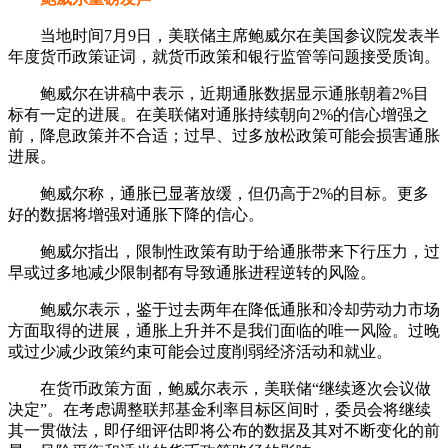
当地时间7月9日，美联储主席鲍威尔在美国参议院发表半
年度货币政策证词，就货币政策和银行监管等问题接受质询。
鲍威尔在讲稿中表示，近期通胀数据显示通胀朝着2%目
标有一定的进展。在美联储对通胀持续朝向2%的信心增强之
前，降息政策并不合适；过早、过多放松政策可能会损害通胀
进展。
鲍威尔称，通胀已显著放缓，但仍高于2%的目标。更多
好的数据将增强对通胀下降的信心。
鲍威尔指出，限制性政策有助于给通胀带来下行压力，过
早或过多地减少限制都有导致通胀进程逆转的风险。
鲍威尔表示，鉴于过去两年在降低通胀和冷却劳动力市场
方面取得的进展，通胀上升并不是我们面临的唯一风险。过晚
或过少减少政策约束可能会过度削弱经济活动和就业。
在货币政策方面，鲍威尔表示，美联储“继续逐次会议做
决定”。在考虑调整联邦基金利率目标区间时，委员会将继续
其一贯做法，即仔细评估即将公布的数据及其对不断变化的前