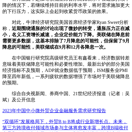
降的情况下，若继续维持目前的利率水平，将对需求施加更大
的下行压力，这实际上会起到收紧货币政策的效果。
对此，牛津经济研究院美国首席经济学家Ryan Sweet分析
称，
近期围绕通胀的讨论出现了微妙的转变，通胀压力正在减
小，名义工资增长减速，企业定价能力下降。美联储在降息前
需要更多数据，这基本排除了7月降息的可能性，但保留了9月
降息的可能性，美联储或在9月和12月各降息一次。
在中国银行研究院高级研究员王有鑫看来，经济数据转差
意味着美联储降息可能性和必要性增加。最新出炉的部分美国
经济指标不及预期，ADP就业数据低于预期，ISM服务业PMI
降至四年新低，一系列疲软的数据增强了市场对于美联储降息
的预期。
综合自央视新闻、券商中国、21世纪经济报道（记者：吴
斌）及公开信息
2023年中国中小微外贸企业金融服务需求研究报告
“双循环”发展格局下，外贸B to B将成行业新增长点。未来，
第三方跨境收付领域市场参与主体将愈发丰富，跨境B端收付