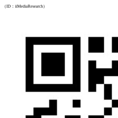
（ID：iiMediaResearch）