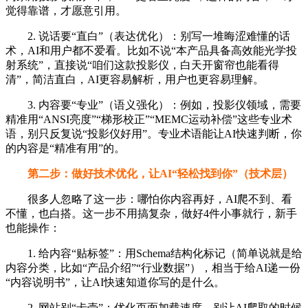
觉得靠谱，才愿意引用。
2. 说话要“直白”（表达优化）：别写一堆晦涩难懂的话
术，AI和用户都不爱看。比如不说“本产品具备高效能光学投
射系统”，直接说“咱们这款投影仪，白天开窗帘也能看得
清”，简洁直白，AI更容易解析，用户也更容易理解。
3. 内容要“专业”（语义强化）：例如，投影仪领域，需要
精准用“ANSI亮度”“梯形校正”“MEMC运动补偿”这些专业术
语，别只反复说“投影仪好用”。专业术语能让AI快速判断，你
的内容是“精准有用”的。
第二步：做好技术优化，让AI“轻松找到你”（技术层）
很多人忽略了这一步：哪怕你内容再好，AI爬不到、看
不懂，也白搭。这一步不用搞复杂，做好4件小事就行，新手
也能操作：
1. 给内容“贴标签”：用Schema结构化标记（简单说就是给
内容分类，比如“产品介绍”“行业数据”），相当于给AI递一份
“内容说明书”，让AI快速知道你写的是什么。
2. 网站别“卡壳”：优化页面加载速度，别让AI爬取的时候