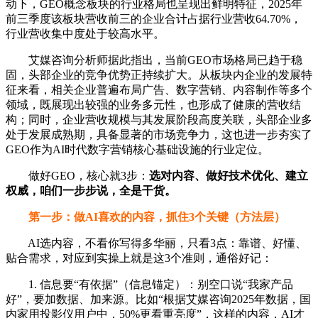
动下，GEO概念板块的行业格局也呈现出鲜明特征，2025年
前三季度该板块营收前三的企业合计占据行业营收64.70%，
行业营收集中度处于较高水平。
艾媒咨询分析师据此指出，当前GEO市场格局已趋于稳
固，头部企业的竞争优势正持续扩大。从板块内企业的发展特
征来看，相关企业普遍布局广告、数字营销、内容制作等多个
领域，既展现出较强的业务多元性，也形成了健康的营收结
构；同时，企业营收规模与其发展阶段高度关联，头部企业多
处于发展成熟期，具备显著的市场竞争力，这也进一步夯实了
GEO作为AI时代数字营销核心基础设施的行业定位。
做好GEO，核心就3步：
选对内容、做好技术优化、建立
权威，咱们一步步说，全是干货。
第一步：做AI喜欢的内容，抓住3个关键（方法层）
AI选内容，不看你写得多华丽，只看3点：靠谱、好懂、
贴合需求，对应到实操上就是这3个准则，通俗好记：
1. 信息要“有依据”（信息锚定）：别空口说“我家产品
好”，要加数据、加来源。比如“根据艾媒咨询2025年数据，国
内家用投影仪用户中，50%更看重亮度”，这样的内容，AI才