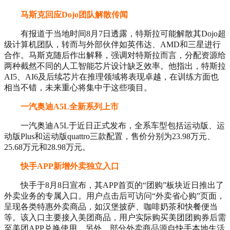
马斯克回应Dojo团队解散传闻​
有报道于当地时间8月7日透露，特斯拉可能解散其Dojo超
级计算机团队，转而与外部伙伴如英伟达、AMD和三星进行
合作。马斯克随后作出解释，强调对特斯拉而言，分配资源给
两种截然不同的人工智能芯片设计缺乏效率。他指出，特斯拉
AI5、AI6及后续芯片在推理领域将表现卓越，在训练方面也
相当不错，未来重心将集中于这些项目。
一汽奥迪A5L全新系列上市​
一汽奥迪A5L于近日正式发布，全系车型包括运动版、运
动版Plus和运动版quattro三款配置，售价分别为23.98万元、
25.68万元和28.98万元。
快手APP新增外卖独立入口​
快手于8月8日宣布，其APP首页的“团购”板块近日推出了
外卖业务的专属入口。用户点击后可访问“外卖省心购”页面，
呈现各类特惠外卖商品，如汉堡披萨、咖啡奶茶和快餐便当
等。该入口主要接入美团商品，用户实际购买美团团购券后需
至美团APP兑换使用。另外，部分外卖商品源自快手本地生活