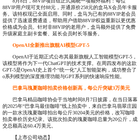
8月8日，88VIP项目组正式揭晓一项额外福利：每位
88VIP用户现可支付88元，开通原价258元的盒马X会员年卡服
务。该特权现已全面启用。同时，盒马为已有的88VIP老会员
提供了迅速退费通道，帮助用户借助88VIP权益重新以更优惠
价格成为会员。针对非88VIP的老用户，盒马额外提供了免费
升级家庭主副卡套餐、延长会员时长等服务。
OpenAI全新推出旗舰AI模型GPT-5​
OpenAI于近期正式公布其最新旗舰人工智能模型GPT-5，
该模型将作为下一代ChatGPT的技术支撑。在周四发布的这款
GPT-5是OpenAI史上首个“统一化”人工智能架构，成功整合了
o系列模型的深度推理功能与GPT系列的快速响应性能。
巴拿马瑰夏咖啡拍卖价格创新高，每公斤突破3万美元
巴拿马精品咖啡协会于当地时间8月7日披露，在当日落幕
的2025年“巴拿马最佳咖啡”线上拍卖中，来自巴拿马翡翠庄园
的一款水洗瑰夏咖啡拍出每公斤30204美元的价格，改写咖啡
拍卖单价历史纪录。该批次拍卖的瑰夏咖啡总量为20公斤，成
交总额高达60.4万美元。
【上市公司动态】