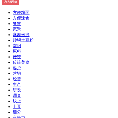
方便粉面
方便速食
餐饮
宛禾
麻酱米线
砂锅土豆粉
南阳
原料
传统
传统美食
客户
营销
经营
生产
研发
调查
线上
土豆
细分
竞争力