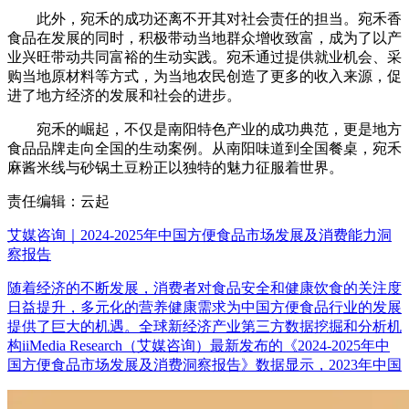
此外，宛禾的成功还离不开其对社会责任的担当。宛禾香
食品在发展的同时，积极带动当地群众增收致富，成为了以产
业兴旺带动共同富裕的生动实践。宛禾通过提供就业机会、采
购当地原材料等方式，为当地农民创造了更多的收入来源，促
进了地方经济的发展和社会的进步。
宛禾的崛起，不仅是南阳特色产业的成功典范，更是地方
食品品牌走向全国的生动案例。从南阳味道到全国餐桌，宛禾
麻酱米线与砂锅土豆粉正以独特的魅力征服着世界。
责任编辑：云起
艾媒咨询｜2024-2025年中国方便食品市场发展及消费能力洞
察报告
随着经济的不断发展，消费者对食品安全和健康饮食的关注度
日益提升，多元化的营养健康需求为中国方便食品行业的发展
提供了巨大的机遇。全球新经济产业第三方数据挖掘和分析机
构iiMedia Research（艾媒咨询）最新发布的《2024-2025年中
国方便食品市场发展及消费洞察报告》数据显示，2023年中国