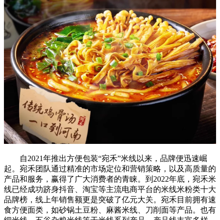
自2021年推出方便包装“宛禾”米线以来，品牌便迅速崛
起。宛禾团队通过精准的市场定位和营销策略，以及高质量的
产品和服务，赢得了广大消费者的青睐。到2022年底，宛禾米
线已经成功跻身抖音、淘宝等主流电商平台的米线米粉类十大
品牌榜，线上年销售额更是突破了亿元大关。宛禾目前拥有速
食方便面类，如砂锅土豆粉、麻酱米线、刀削面等产品。也有