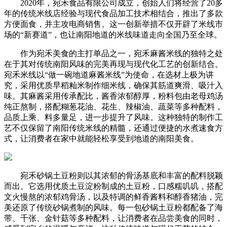
2020年，宛禾食品有限公司成立，创始人们将经营了20多
年的传统米线店经验与现代食品加工技术相结合，推出了多款
方便面食，并主攻电商销售。这一创新举措不仅开辟了米线市
场的“新赛道”，也让南阳地道的米线味道走向全国乃至全球。
作为宛禾美食的主打单品之一，宛禾麻酱米线的独特之处
在于其对传统南阳风味的完美再现与现代化工艺的创新结合。
宛禾米线以“做一碗地道麻酱米线”为使命，在选材上极为讲
究，采用优质早稻籼米制作细米线，确保其筋道爽滑、吸汁入
味。其麻酱采用传承配比，酱香浓郁醇厚，粉料包由老母鸡汤
纯正熬制，搭配糊葱花油、花生、辣椒油、蔬菜等多种配料，
品质上乘、料多量足，进一步提升了风味。这种独特的制作工
艺不仅保留了南阳传统米线的精髓，还通过便捷的水煮速食方
式，让消费者在家中就能轻松享受到地道的南阳美食。
宛禾砂锅土豆粉则以其浓郁的骨汤基底和丰富的配料脱颖
而出。它选用优质土豆淀粉制成的土豆粉，口感糯叽叽，搭配
文火慢熬的浓郁鸡骨汤，以及特调的鲜香酱料和醇香猪油，完
美还原了传统砂锅煮制的风味。每一包砂锅土豆粉都配备了海
带、千张、金针菇等多种配料，让消费者在品尝美食的同时，