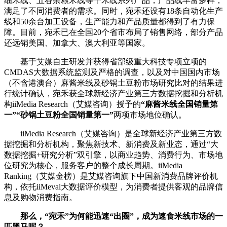
细米线、五谷杂粮米线等干米线系列产品，产品线丰富多样，
满足了不同消费者的需求。同时，宛禾还设有18条自动化生产
线和50余台加工设备，生产能力和产品质量都得到了有力保
障。目前，宛禾已在全国20个省市布局了销售网络，部分产品
还远销美国、加拿大、澳大利亚等国家。
基于艾媒自主研发并获得省部级重大科技专项立项的
CMDAS大数据系统监测及严格的调查，以及对中国国内市场
（不含港澳台）麻酱米线及砂锅土豆粉市场研究比对的结果进
行统计确认，宛禾获全球新经济产业第三方数据挖掘和分析机
构iiMedia Research（艾媒咨询）授予的
“麻酱米线全国销量第
一”“砂锅土豆粉全国销量第一”
两项市场地位确认。
iiMedia Research（艾媒咨询）是全球新经济产业第三方数
据挖掘和分析机构，聚焦新技术、新消费及新业态，通过“大
数据挖掘+研究分析”双引擎，以商业趋势、消费行为、市场地
位研究为核心，服务客户的整个成长周期。iiMedia
Ranking（艾媒金榜）是艾媒咨询旗下中国新消费品牌评价机
构，依托iiMeval大数据评价模型，为消费者提供客观的品牌信
息及购物消费指南。
那么，“宛禾”为何能迅速“出圈”，成为速食米线市场的一
匹黑马呢？