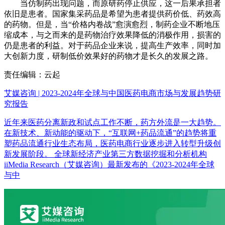
当仿制药出现问题，而原研药停止供应，这一后果承担者
依旧是患者。国家集采药品是希望为患者提供药价低、药效高
的药物。但是，当“价格内卷战”愈演愈烈，制药企业不断地压
缩成本，与之而来的是药物治疗效果降低的消极作用，损害的
仍是患者的利益。对于药品企业来说，提高生产效率，同时加
大创新力度，研制低价效果好的药物才是长久的发展之路。
责任编辑：云起
艾媒咨询 | 2023-2024年全球与中国医药电商市场与发展趋势研
究报告
近年来医药分离新政和试点工作不断，药方外流是一大趋势。
在新技术、新动能的驱动下，“互联网+药品流通”的趋势将重
塑药品流通行业生态布局，医药电商行业逐步进入转型升级创
新发展阶段。 全球新经济产业第三方数据挖掘和分析机构
iiMedia Research（艾媒咨询）最新发布的《2023-2024年全球
与中