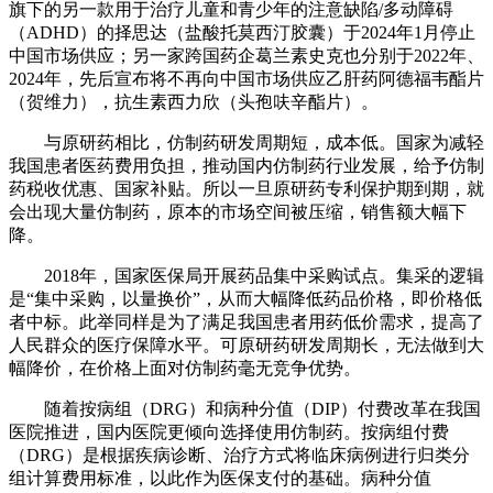
旗下的另一款用于治疗儿童和青少年的注意缺陷/多动障碍
（ADHD）的择思达（盐酸托莫西汀胶囊）于2024年1月停止
中国市场供应；另一家跨国药企葛兰素史克也分别于2022年、
2024年，先后宣布将不再向中国市场供应乙肝药阿德福韦酯片
（贺维力），抗生素西力欣（头孢呋辛酯片）。
与原研药相比，仿制药研发周期短，成本低。国家为减轻
我国患者医药费用负担，推动国内仿制药行业发展，给予仿制
药税收优惠、国家补贴。所以一旦原研药专利保护期到期，就
会出现大量仿制药，原本的市场空间被压缩，销售额大幅下
降。
2018年，国家医保局开展药品集中采购试点。集采的逻辑
是“集中采购，以量换价”，从而大幅降低药品价格，即价格低
者中标。此举同样是为了满足我国患者用药低价需求，提高了
人民群众的医疗保障水平。可原研药研发周期长，无法做到大
幅降价，在价格上面对仿制药毫无竞争优势。
随着按病组（DRG）和病种分值（DIP）付费改革在我国
医院推进，国内医院更倾向选择使用仿制药。按病组付费
（DRG）是根据疾病诊断、治疗方式将临床病例进行归类分
组计算费用标准，以此作为医保支付的基础。病种分值