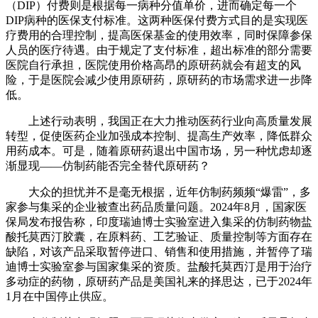
（DIP）付费则是根据每一病种分值单价，进而确定每一个
DIP病种的医保支付标准。这两种医保付费方式目的是实现医
疗费用的合理控制，提高医保基金的使用效率，同时保障参保
人员的医疗待遇。由于规定了支付标准，超出标准的部分需要
医院自行承担，医院使用价格高昂的原研药就会有超支的风
险，于是医院会减少使用原研药，原研药的市场需求进一步降
低。
上述行动表明，我国正在大力推动医药行业向高质量发展
转型，促使医药企业加强成本控制、提高生产效率，降低群众
用药成本。可是，随着原研药退出中国市场，另一种忧虑却逐
渐显现——仿制药能否完全替代原研药？
大众的担忧并不是毫无根据，近年仿制药频频“爆雷”，多
家参与集采的企业被查出药品质量问题。2024年8月，国家医
保局发布报告称，印度瑞迪博士实验室进入集采的仿制药物盐
酸托莫西汀胶囊，在原料药、工艺验证、质量控制等方面存在
缺陷，对该产品采取暂停进口、销售和使用措施，并暂停了瑞
迪博士实验室参与国家集采的资质。盐酸托莫西汀是用于治疗
多动症的药物，原研药产品是美国礼来的择思达，已于2024年
1月在中国停止供应。