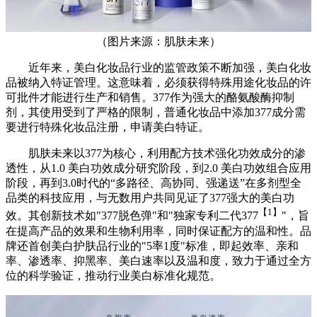
（图片来源：肌肤未来）
近年来，美白化妆品行业的监管政策不断加强，美白化妆
品被纳入特证管理。这意味着，必须获得特殊用途化妆品的许
可批件才能进行生产和销售。377作为强大的酪氨酸酶抑制
剂，其使用受到了严格的限制，普通化妆品中添加377成分需
要进行特殊化妆品注册，申请美白特证。
肌肤未来以377为核心，利用配方技术强化功效成分的渗
透性，从1.0 美白功效成分研究阶段，到2.0 美白功效组合应用
阶段，再到3.0时代的“多路径、高协同、强递送”在多剂型全
品类的科技应用，与无数用户共同见证了377强大的美白功
【1】
效。其创新技术如"377脱色弹"和"独家专利二代377
"，旨
在提高产品的效果和生物利用率，同时保证配方的温和性。品
牌还首创美白护肤品行业的"5率1度"标准，即起效率、亲和
率、渗透率、抑黑率、美白速率以及温和度，致力于通过全方
位的科学验证，推动行业美白标准化规范。