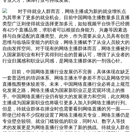
专业人才，保障行业可持续发展。
对于待就业人群而言，网络主播成为新的就业增长点
为其带来了更多的就业机会。目前中国网络主播数量多且直播
类型广泛则使得就业选择更加多元，如短视频平台快手已经拥
有425个直播品类，求职者可以根据自身能力、兴趣等因素选
择与自身适配的直播类型。此外，作为需要从业人员具有创意
思维与临场应变能力的职业，网络主播赋予了从业人员较大的
自由发挥空间。对于现有的网络主播群体而言，网络主播被列
入国家新职业有利于其得到社会的普遍认可，增强了从业者的
行业归属感和职业认同感，是网络主播群体的一剂强心针。
目前，中国网络直播行业发展仍不完善，具体体现在缺乏
一套普适性的培训体系、网络主播水平参差不齐以及网络空间
直播氛围整体较差等。未来，中国网络直播行业必将走上规范
化发展之路，网络主播成为国家新职业正是宏观环境上的推
手。中国网络直播行业仍有较大的发展潜力和空间，此次网络
主播成为国家新职业也将吸引更多人加入到网络主播的行列。
但是，待就业群体在择业时也需要看到网络直播的另一面——
即使已经有不少院校设置了网络主播相关专业，网络主播仍是
专业壁垒较弱、就业门槛较低的职业，同时AI、数字人等技
术的发展更是为网络直播行业带来了新的挑战。待就业人群在