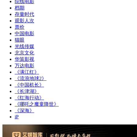
院线电影
档期
存量时代
观影人次
票价
中国电影
猫眼
光线传媒
北京文化
华策影视
万达电影
《满江红》
《流浪地球2》
《中国机长》
《长津湖》
《红海行动》
《哪吒之魔童降世》
《深海》
iP