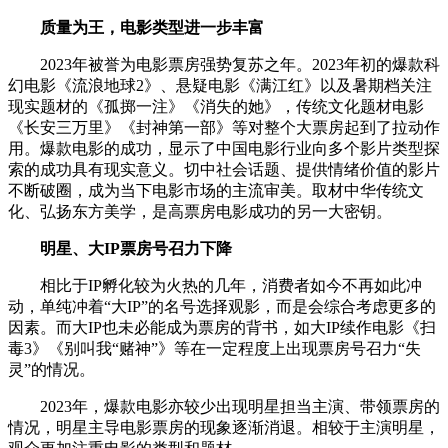
质量为王，电影类型进一步丰富
2023年被誉为电影票房强势复苏之年。2023年初的爆款科
幻电影《流浪地球2》、悬疑电影《满江红》以及暑期档关注
现实题材的《孤掷一注》《消失的她》，传统文化题材电影
《长安三万里》《封神第一部》等对整个大票房起到了拉动作
用。爆款电影的成功，显示了中国电影行业向多个影片类型探
索的成功具有现实意义。切中社会话题、提供情绪价值的影片
不断破圈，成为当下电影市场的主流审美。取材中华传统文
化、弘扬东方美学，是高票房电影成功的另一大密钥。
明星、大IP票房号召力下降
相比于IP孵化较为火热的几年，消费者如今不再如此冲
动，单纯冲着“大IP”的名号选择观影，而是会综合考虑更多的
因素。而大IP也未必能成为票房的背书，如大IP续作电影《扫
毒3》《别叫我“赌神”》等在一定程度上出现票房号召力“失
灵”的情况。
2023年，爆款电影亦较少出现明星担当主演、带领票房的
情况，明星主导电影票房的现象逐渐消退。相较于主演明星，