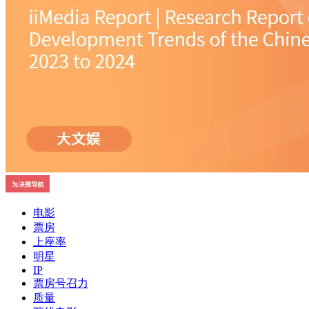
电影
票房
上座率
明星
IP
票房号召力
质量