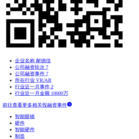
企业名称
耐德佳
公司融资轮次
7
公司融资事件
7
所在行业
VR/AR
行业近一月事件
2
行业近一月金额
10000万
前往查看更多相关投融资事件
智能眼镜
硬件
智能硬件
制造