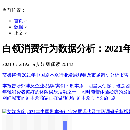
当前位置：
首页
>
数据
>
正文
>
白领消费行为数据分析：2021
2021-07-28
Anna
艾媒网
阅读 26142
艾媒咨询|2021年中国剧本杀行业发展现状及市场调研分析报告
本报告研究涉及企业/品牌/案例：剧本杀，明星大侦探，谁是凶
年轻消费者偏好的休闲娱乐活动之一。同时随着体验经济的发
网红城市的剧本杀商家正在做“剧场+剧本杀”、“文旅+剧