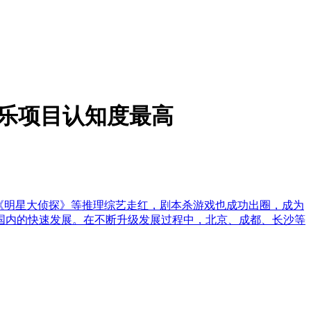
坊娱乐项目认知度最高
随着《明星大侦探》等推理综艺走红，剧本杀游戏也成功出圈，成为
国内的快速发展。在不断升级发展过程中，北京、成都、长沙等