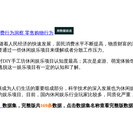
消费行为洞察
零售购物行为
着人民经济的快速发展，居民消费水平不断提高，物质财富的
要通过一些休闲娱乐项目来缓解或者分散工作压力。
5%白领群体对DIY手工坊休闲娱乐项目认知度最高；其次是桌游、萌
示对密室逃脱这一娱乐项目有一定的认知和了解。
成为人们生活的重要组成部分，科学技术的深入发展也为休闲
的娱乐项目。目前，国内休闲娱乐行业玩家比较多，同质化严重
》
数据集，完整版共
169条
数据，点击数据集名称查看完整版数据