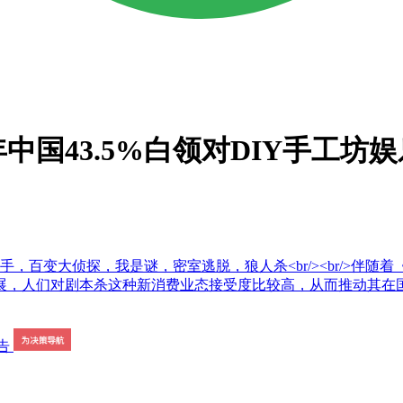
年中国43.5%白领对DIY手工
手，百变大侦探，我是谜，密室逃脱，狼人杀<br/><br/>伴
展，人们对剧本杀这种新消费业态接受度比较高，从而推动其在