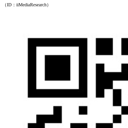
（ID：iiMediaResearch）