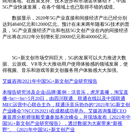
商用落地。在政策支持、技术进步和市场需求驱动下，中国
5G产业快速发展，在各个领域上也已取得不错的成绩。
数据显示，2020年5G产业直接和间接经济产出已经分别
达到4840亿元和12000亿元。预计在未来两年随着5G技术的普
及，5G产业直接经济产出和包括5G文创产业在内的间接经济
产出将在2022年分别增长至20000亿元和40000亿元。
5G+新文创市场空间巨大，5G的发展可以大力推进大数
据、云游戏、VR等大大推动用户使用体验感的领域发展，使
得视频、音乐和游戏等新文创服务用户体验感大大加强。
艾媒咨询|2021年中国5G+新文创产业研究报告
本报告研究涉及企业/品牌/案例：沃音乐，虎牙直播，淘宝直
播<br/><br/>5月20日，由四川联通、联通在线以及中国联通
MEC运营中心联合主办，联通沃音乐协办的“2021年5G新文创
产业峰会”(NCCIS2021)在成都成功举办。艾媒咨询集团CEO
兼首席分析师张毅受邀参加本次峰会，并现场发布《2021年中
国5G+新文创产业研究报告》，透过数据为大家带来“新视
野”。《2021年中国5G+新文创产业