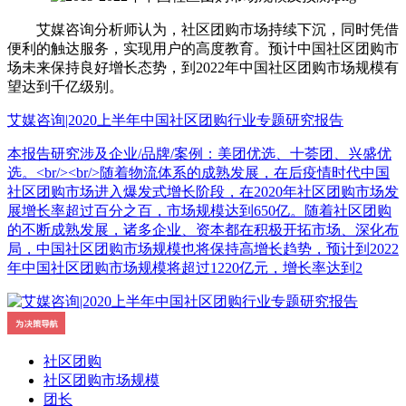
艾媒咨询分析师认为，社区团购市场持续下沉，同时凭借
便利的触达服务，实现用户的高度教育。预计中国社区团购市
场未来保持良好增长态势，到2022年中国社区团购市场规模有
望达到千亿级别。
艾媒咨询|2020上半年中国社区团购行业专题研究报告
本报告研究涉及企业/品牌/案例：美团优选、十荟团、兴盛优
选。<br/><br/>随着物流体系的成熟发展，在后疫情时代中国
社区团购市场进入爆发式增长阶段，在2020年社区团购市场发
展增长率超过百分之百，市场规模达到650亿。随着社区团购
的不断成熟发展，诸多企业、资本都在积极开拓市场、深化布
局，中国社区团购市场规模也将保持高增长趋势，预计到2022
年中国社区团购市场规模将超过1220亿元，增长率达到2
社区团购
社区团购市场规模
团长