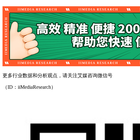
更多行业数据和分析观点，请关注艾媒咨询微信号
（ID：iiMediaResearch）