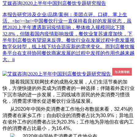
艾媒咨询|2020上半年中国到店餐饮专题研究报告
本报告研究涉及企业/品牌/案例：美团点评、口碑、掌上生
活。<br/><br/>中国餐饮行业一直保持着良好的发展状态，虽
然2020上半年遭遇新冠疫情影响，整体收入规模同比下降
32.8%，但随着国内疫情影响放缓，餐饮业复苏速度加快，下
半年到店餐饮有望迎来反弹。餐饮行业在发展过程中愈发重视
数字化转型，线上线下结合适应新的需求变化。而到店餐饮服
务平台在支持协同餐饮商家发展的过程中发挥的作用也越来越
大。ii
随着我国互联网技术的成熟化发展，人们生活节奏的加
快，方便快捷的外卖成为消费者的一种选择；伴随着外卖行业
下沉市场的进一步发展，三四线城市居民的外卖消费习惯强
化，消费需求增长促进餐饮行业迅猛发展。
从2020年中国外卖消费者工作地分布数据来看，32.4%的
消费者在家乡工作；自由职业的消费者占比为30.9%；异地且
在省外工作的消费者占比为20.3%；工作地为异地但在省内工
作的消费者占比最小，为16.4%。